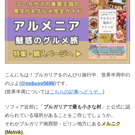
こんにちは！ブルガリアをのんびり旅行中、世界半周中の
のぶよ(
@nobuyo5696
)です。
(世界半周については
こちらの記事へどうぞ。
)
ソフィア近郊に「
ブルガリアで最も小さな村
」と公式に認
められている場所があることをご存じでしょうか。
それがブルガリア南西部・ピリン地方にある
メルニク
(Melnik)
。