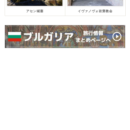
アセン城塞
イヴァノヴォ岩窟教会