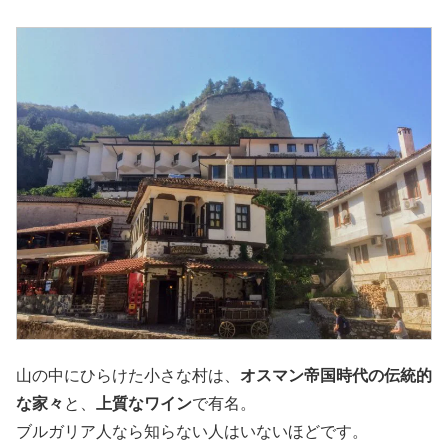
山の中にひらけた小さな村は、
オスマン帝国時代の伝統的
な家々
と、
上質なワイン
で有名。
ブルガリア人なら知らない人はいないほどです。