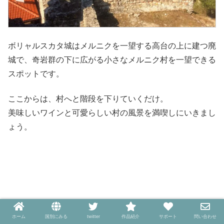
ボリャルスカタ城はメルニクを一望する高台の上に建つ廃
城で、奇岩群の下に広がる小さなメルニク村を一望できる
スポットです。
ここからは、村へと階段を下りていくだけ。
美味しいワインと可愛らしい村の風景を満喫しにいきまし
ょう。
ホーム
国別にみる
twitter
作品紹介
サポート
問い合わせ