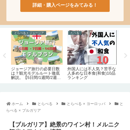
詳細・購入ページをみてみる！
のぶよキッチン
たべる × ポルトガル
と
ジョージア料理の本場の味
な
とにかく絶品。在住者が語
リ
そのまま！「シュクメル
品
るポルトガル名物料理の定
ル
リ」のレシピ・作り方【の
番15品【予算・おすすめレ
市
ぶよキッチン#11】
ストラン情報】
安
ホーム
とらべる
とらべる × ヨーロッパ
と
らべる × ブルガリア
【ブルガリア】絶景のワイン村！メルニク