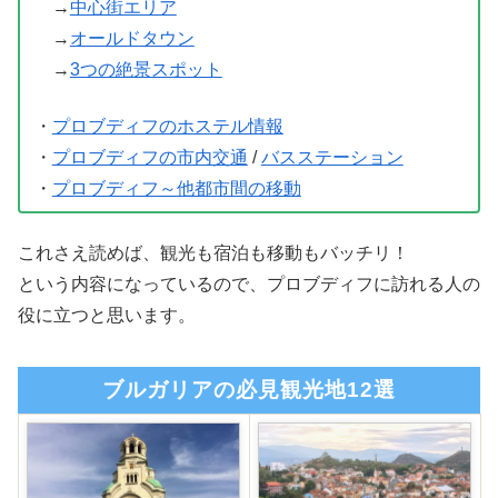
→
中心街エリア
→
オールドタウン
→
3つの絶景スポット
・
プロブディフのホステル情報
・
プロブディフの市内交通
/
バスステーション
・
プロブディフ～他都市間の移動
これさえ読めば、観光も宿泊も移動もバッチリ！
という内容になっているので、プロブディフに訪れる人の
役に立つと思います。
ブルガリアの必見観光地12選