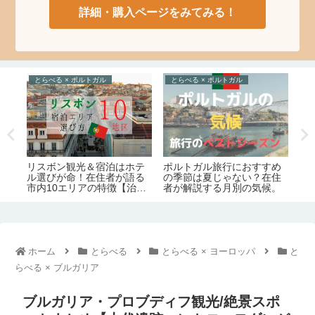
詳細・購入ページをみてみる！
とらべる × ジョージア
たべる × 東欧
すすめ
ジョージアの観光スポット
様々な食文化の融合！絶品
？在住
180ヶ所ぜんぶ見せ【14の
のルーマニア名物料理14品
気候。
エリア別｜定番から穴場ま
【絶対ハマる！】
で】
ホーム
とらべる
とらべる × ヨーロッパ
と
らべる × ブルガリア
ブルガリア・プロブディフ観光/絶景スポ