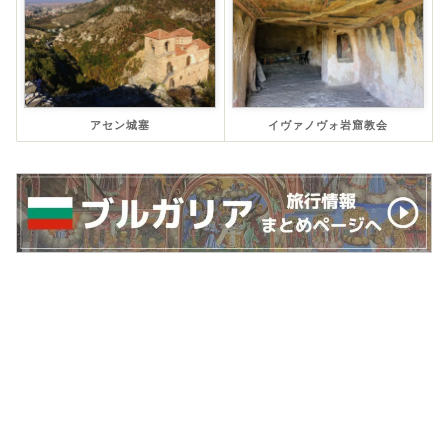
アセン城塞
イヴァノヴォ岩窟教会