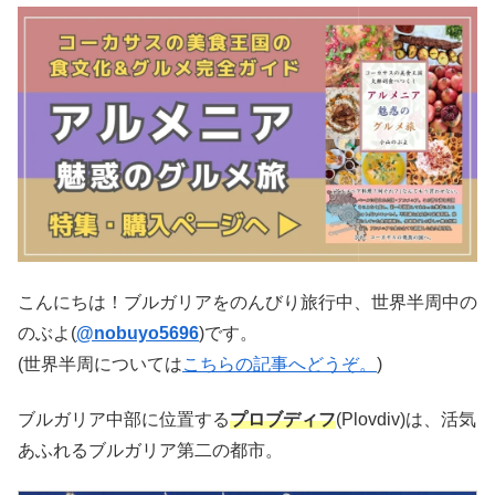
こんにちは！ブルガリアをのんびり旅行中、世界半周中の
のぶよ(
@nobuyo5696
)です。
(世界半周については
こちらの記事へどうぞ。
)
ブルガリア中部に位置する
プロブディフ
(Plovdiv)は、活気
あふれるブルガリア第二の都市。