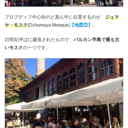
プロブディフ中心街のど真ん中に位置するのが、
ジュマ
ヤ・モスク
(Dzhumaya Mosque)
【地図②】
。
15世紀半ばに建造されたもので、
バルカン半島で最も古
いモスク
の一つです。