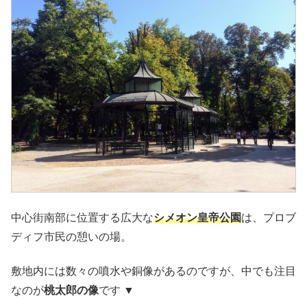
中心街南部に位置する広大な
シメオン皇帝公園
は、プロブ
ディフ市民の憩いの場。
敷地内には数々の噴水や銅像があるのですが、中でも注目
なのが
桃太郎の像
です ▼