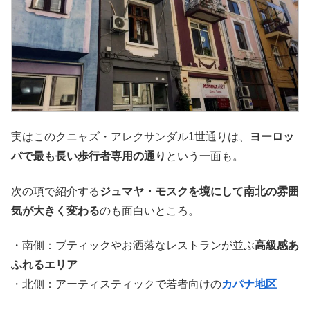
実はこのクニャズ・アレクサンダル1世通りは、
ヨーロッ
パで最も長い歩行者専用の通り
という一面も。
次の項で紹介する
ジュマヤ・モスクを境にして南北の雰囲
気が大きく変わる
のも面白いところ。
・南側：ブティックやお洒落なレストランが並ぶ
高級感あ
ふれるエリア
・北側：アーティスティックで若者向けの
カパナ地区