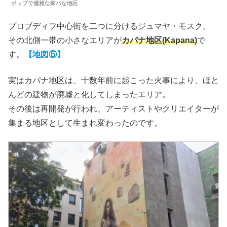
ポップで優雅な家パな地区
プロブディフ中心街を二つに分けるジュマヤ・モスク。
その北側一帯の小さなエリアが
カパナ地区(Kapana)
で
す。
【地図⑤】
実はカパナ地区は、十数年前に起こった火事により、ほと
んどの建物が廃墟と化してしまったエリア。
その後は再開発が行われ、アーティストやクリエイターが
集まる地区として生まれ変わったのです。