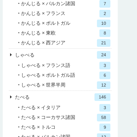
かんじる × バルカン諸国
7
かんじる × フランス
2
かんじる × ポルトガル
10
かんじる × 東欧
8
かんじる × 西アジア
21
しゃべる
24
しゃべる × フランス語
3
しゃべる × ポルトガル語
6
しゃべる × 世界半周
12
たべる
146
たべる × イタリア
3
たべる × コーカサス諸国
58
たべる × トルコ
9
たべる × バルカン諸国