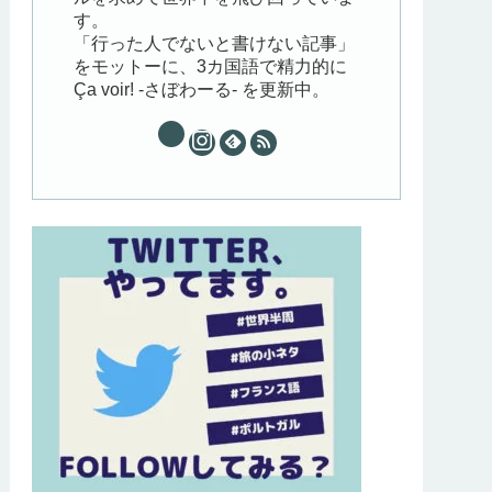
す。
「行った人でないと書けない記事」
をモットーに、3カ国語で精力的に
Ça voir! -さぼわーる- を更新中。