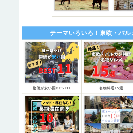
テーマいろいろ！東欧・バル
物価が安い国BEST11
名物料理15選