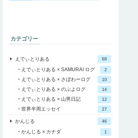
カテゴリー
えでぃとりある
68
えでぃとりある × SAMURAI ログ
2
えでぃとりある × さぼわーログ
10
えでぃとりある × のぶよログ
14
えでぃとりある × 山男日記
12
世界半周エッセイ
27
かんじる
46
かんじる × カナダ
1