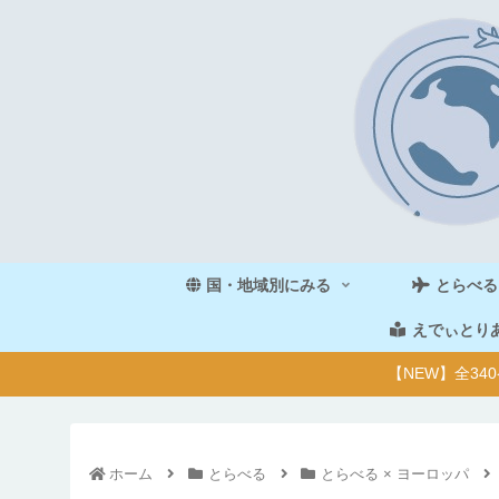
国・地域別にみる
とらべる
えでぃとり
【NEW】全3
ホーム
とらべる
とらべる × ヨーロッパ