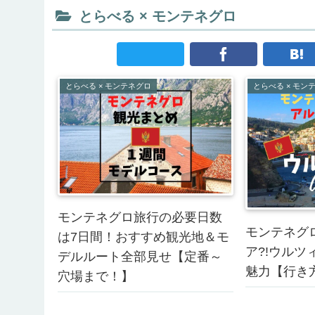
とらべる × モンテネグロ
とらべる × モンテネグロ
とらべる × モン
モンテネグロ旅行の必要日数
モンテネグ
は7日間！おすすめ観光地＆モ
ア?!ウルツィニ
デルルート全部見せ【定番～
魅力【行き
穴場まで！】