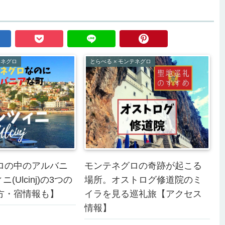
テネグロ
とらべる × モンテネグロ
ロの中のアルバニ
モンテネグロの奇跡が起こる
(Ulcinj)の3つの
場所。オストログ修道院のミ
方・宿情報も】
イラを見る巡礼旅【アクセス
情報】