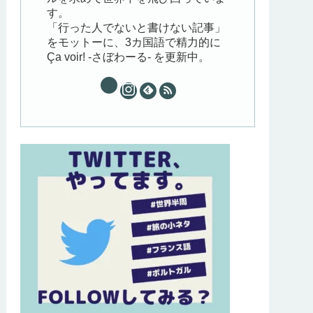
す。
「行った人でないと書けない記事」
をモットーに、3カ国語で精力的に
Ça voir! -さぼわーる- を更新中。