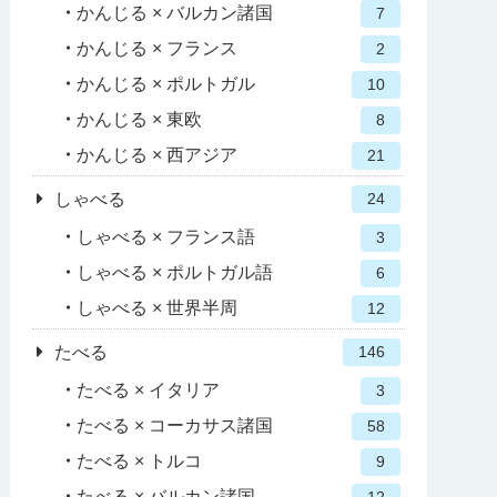
かんじる × バルカン諸国
7
かんじる × フランス
2
かんじる × ポルトガル
10
かんじる × 東欧
8
かんじる × 西アジア
21
しゃべる
24
しゃべる × フランス語
3
しゃべる × ポルトガル語
6
しゃべる × 世界半周
12
たべる
146
たべる × イタリア
3
たべる × コーカサス諸国
58
たべる × トルコ
9
たべる × バルカン諸国