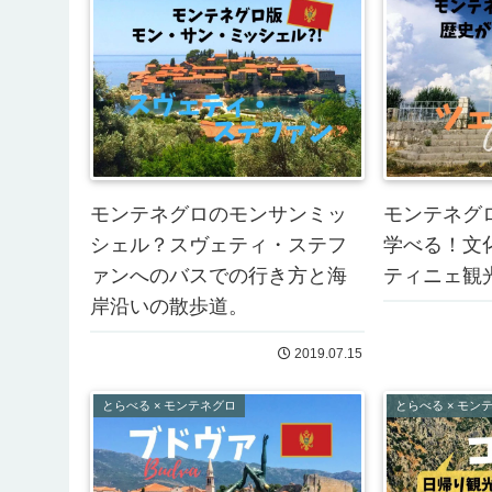
モンテネグロのモンサンミッ
モンテネグ
シェル？スヴェティ・ステフ
学べる！文
ァンへのバスでの行き方と海
ティニェ観
岸沿いの散歩道。
2019.07.15
とらべる × モンテネグロ
とらべる × モン