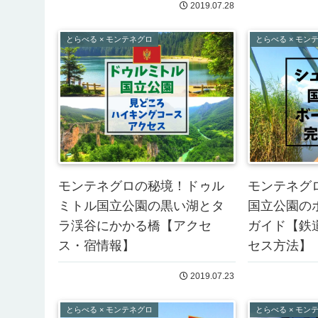
2019.07.28
とらべる × モンテネグロ
とらべる × モン
モンテネグロの秘境！ドゥル
モンテネグ
ミトル国立公園の黒い湖とタ
国立公園の
ラ渓谷にかかる橋【アクセ
ガイド【鉄
ス・宿情報】
セス方法】
2019.07.23
とらべる × モンテネグロ
とらべる × モン