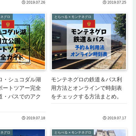
2019.07.26
2019.07.25
テネグロ
とらべる × モンテネグロ
ロ・シュコダル湖
モンテネグロの鉄道＆バス利
ボートツアー完全
用方法とオンラインで時刻表
道・バスでのアク
をチェックする方法まとめ。
2019.07.18
2019.07.17
テネグロ
とらべる × モンテネグロ