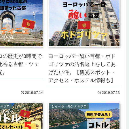
ロの歴史が3時間で
ヨーロッパ一醜い首都・ポド
化香る古都・ツェ
ゴリツァの汚名返上をしてあ
光。
げたい件。【観光スポット・
アクセス・ホステル情報も】
2019.07.14
2019.07.13
テネグロ
とらべる × モンテネグロ