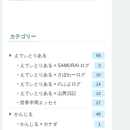
カテゴリー
えでぃとりある
68
えでぃとりある × SAMURAI ログ
2
えでぃとりある × さぼわーログ
10
えでぃとりある × のぶよログ
14
えでぃとりある × 山男日記
12
世界半周エッセイ
27
かんじる
46
かんじる × カナダ
1