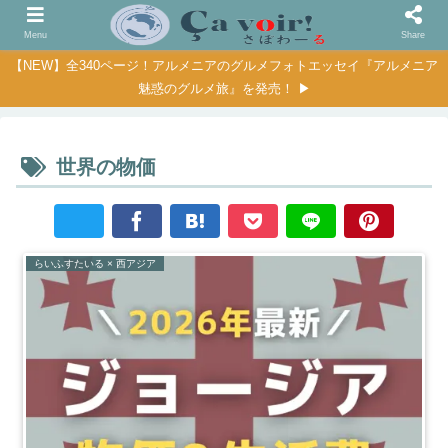
Menu
Share
【NEW】全340ページ！アルメニアのグルメフォトエッセイ『アルメニア
魅惑のグルメ旅』を発売！ ▶
世界の物価
らいふすたいる × 西アジア