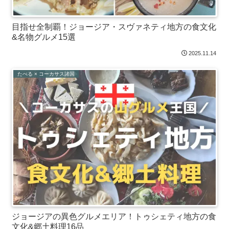
目指せ全制覇！ジョージア・スヴァネティ地方の食文化
&名物グルメ15選
2025.11.14
たべる × コーカサス諸国
ジョージアの異色グルメエリア！トゥシェティ地方の食
文化&郷土料理16品