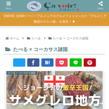
Menu
Share
【NEW】全340ページ！アルメニアのグルメフォトエッセイ『アルメニア
魅惑のグルメ旅』を発売！ ▶
ホーム
たべる
たべる × コーカサス諸国
たべる × コーカサス諸国
たべる × コーカサス諸国