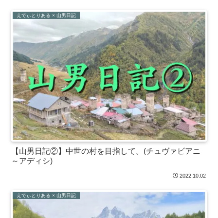
えでぃとりある × 山男日記
【山男日記②】中世の村を目指して。(チュヴァビアニ
～アディシ)
2022.10.02
えでぃとりある × 山男日記