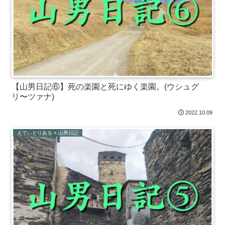
【山男日記⑥】死の楽園と死にゆく楽園。(ウシュグ
リ〜ツァナ)
2022.10.09
えでぃとりある × 山男日記