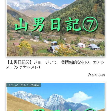
【山男日記⑦】ジョージアで一番閉鎖的な村の、オアシ
ス。(ツァナ～メレ)
2022.10.10
えでぃとりある × 山男日記