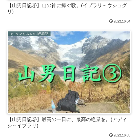
【山男日記④】山の神に捧ぐ歌。(イプラリ～ウシュグ
リ)
2022.10.04
えでぃとりある × 山男日記
【山男日記③】最高の一日に、最高の絶景を。(アディ
シ～イプラリ)
2022.10.03