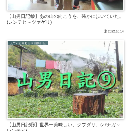
【山男日記⑩】あの山の向こうを、確かに歩いていた。
(レンテヒ～ツァゲリ)
2022.10.14
えでぃとりある × 山男日記
【山男日記⑨】世界一美味しい、クブダリ。(パナガ～
レンテヒ)