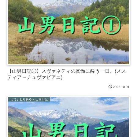
【山男日記①】スヴァネティの真髄に酔う一日。(メス
ティア～チュヴァビアニ)
2022.10.01
えでぃとりある × 山男日記