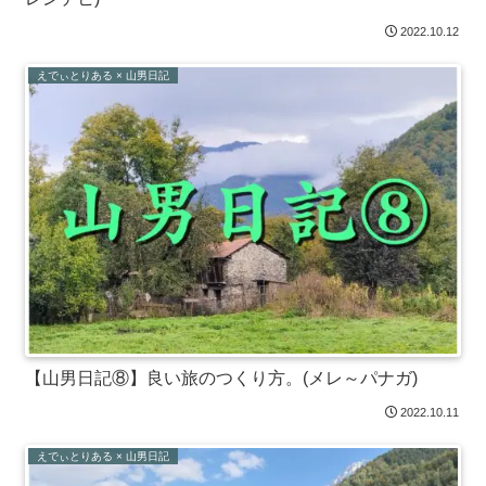
2022.10.12
えでぃとりある × 山男日記
【山男日記⑧】良い旅のつくり方。(メレ～パナガ)
2022.10.11
えでぃとりある × 山男日記