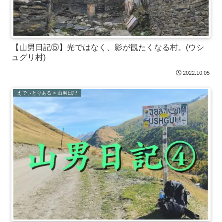
【山男日記⑤】光ではなく、影が観たくなる村。(ウシ
ュグリ村)
2022.10.05
えでぃとりある × 山男日記