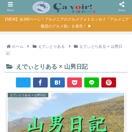
Menu
Share
【NEW】全340ページ！アルメニアのグルメフォトエッセイ『アルメニア
魅惑のグルメ旅』を発売！ ▶
ホーム
えでぃとりある
えでぃとりある × 山男日
記
えでぃとりある × 山男日記
えでぃとりある × 山男日記