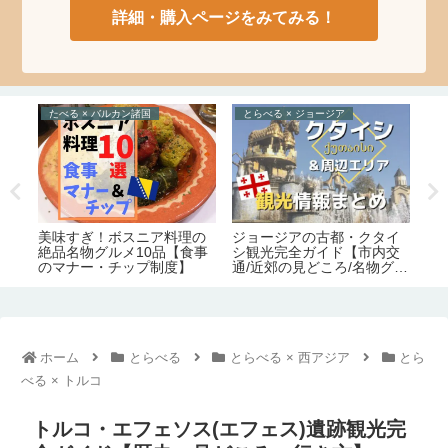
詳細・購入ページをみてみる！
たべる × バルカン諸国
とらべる × ジョージア
た
味
ジョージアの古都・クタイ
美味すぎ！ボスニア料理の
様
シ観光完全ガイド【市内交
絶品名物グルメ10品【食事
の
の
通/近郊の見どころ/名物グル
のマナー・チップ制度】
【
メ/宿情報】
ホーム
とらべる
とらべる × 西アジア
とら
べる × トルコ
トルコ・エフェソス(エフェス)遺跡観光完