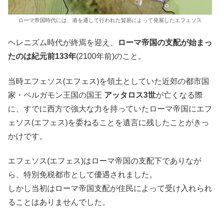
ローマ帝国時代には、港を通して行われた貿易によって発展したエフェソス
ヘレニズム時代が終焉を迎え、
ローマ帝国の支配が始まっ
たのは紀元前133年
(2100年前)のこと。
当時エフェソス(エフェス)を領土としていた近郊の都市国
家・ペルガモン王国の国王
アッタロス3世
が亡くなる際
に、すでに西方で強大な力を持っていたローマ帝国にエフ
ェソス(エフェス)を委ねることを遺言に残したことがきっ
かけです。
エフェソス(エフェス)はローマ帝国の支配下でありなが
ら、特別免税都市として優遇されました。
しかし当初はローマ帝国支配が住民によって受け入れられ
ることはありませんでした。