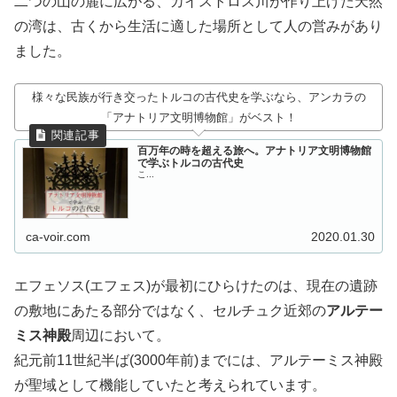
二つの山の麓に広がる、カイストロス川が作り上げた天然
の湾は、古くから生活に適した場所として人の営みがあり
ました。
様々な民族が行き交ったトルコの古代史を学ぶなら、アンカラの
「アナトリア文明博物館」がベスト！
百万年の時を超える旅へ。アナトリア文明博物館
で学ぶトルコの古代史
こ...
ca-voir.com
2020.01.30
エフェソス(エフェス)が最初にひらけたのは、現在の遺跡
の敷地にあたる部分ではなく、セルチュク近郊の
アルテー
ミス神殿
周辺において。
紀元前11世紀半ば(3000年前)までには、アルテーミス神殿
が聖域として機能していたと考えられています。