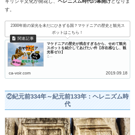
ギリシャ文化が開花し、
ヘレニズム時代の幕開け
となりま
す。
2300年前の栄光を未だにひきずる国？マケドニアの歴史と観光ス
ポットはこちら！
マケドニアの歴史が残念すぎるから、せめて観光
スポットを紹介してあげたい件【存在感なし、観
光客ゼロ】
こ...
ca-voir.com
2019.09.18
②紀元前334年～紀元前133年：ヘレニズム時
代