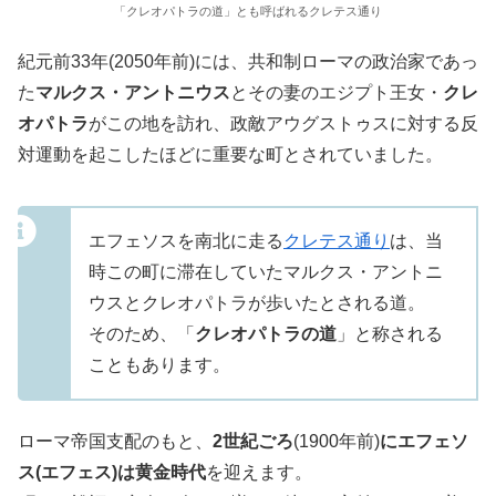
「クレオパトラの道」とも呼ばれるクレテス通り
紀元前33年(2050年前)には、共和制ローマの政治家であっ
た
マルクス・アントニウス
とその妻のエジプト王女・
クレ
オパトラ
がこの地を訪れ、政敵アウグストゥスに対する反
対運動を起こしたほどに重要な町とされていました。
エフェソスを南北に走る
クレテス通り
は、当
時この町に滞在していたマルクス・アントニ
ウスとクレオパトラが歩いたとされる道。
そのため、「
クレオパトラの道
」と称される
こともあります。
ローマ帝国支配のもと、
2世紀ごろ
(1900年前)
にエフェソ
ス(エフェス)は黄金時代
を迎えます。