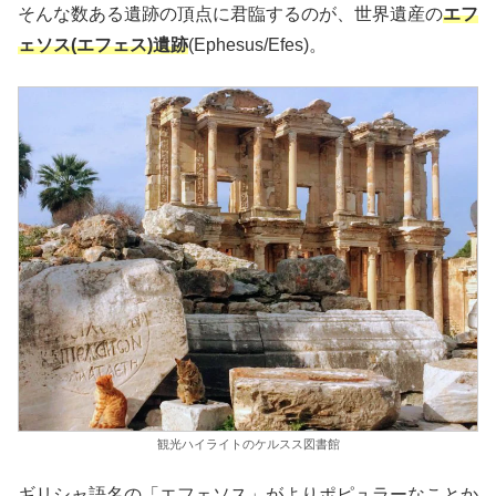
そんな数ある遺跡の頂点に君臨するのが、世界遺産の
エフ
ェソス(エフェス)遺跡
(Ephesus/Efes)。
観光ハイライトのケルスス図書館
ギリシャ語名の「エフェソス」がよりポピュラーなことか