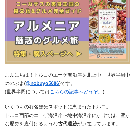
こんにちは！トルコのエーゲ海沿岸を北上中、世界半周中
ののぶよ(
@nobuyo5696
)です。
(世界半周については
こちらの記事へどうぞ。
)
いくつもの有名観光スポットに恵まれたトルコ。
トルコ西部のエーゲ海沿岸〜地中海沿岸にかけては、豊か
な歴史を裏付けるような
古代遺跡
が点在しています。