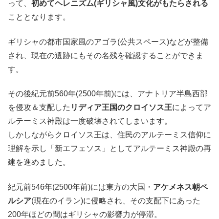
って、
初めてヘレニズム(ギリシャ風)文化がもたらされる
こととなります。
ギリシャの都市国家風のアゴラ(公共スペース)などが整備
され、現在の遺跡にもその名残を確認することができま
す。
その後紀元前560年(2500年前)には、アナトリア半島西部
を侵攻＆支配した
リディア王国のクロイソス王
によってア
ルテーミス神殿は一度破壊されてしまいます。
しかしながらクロイソス王は、住民のアルテーミス信仰に
理解を示し「新エフェソス」としてアルテーミス神殿の再
建を進めました。
紀元前546年(2500年前)には東方の大国・
アケメネス朝ペ
ルシア
(現在のイラン)に侵略され、その支配下にあった
200年ほどの間はギリシャの影響力が停滞。