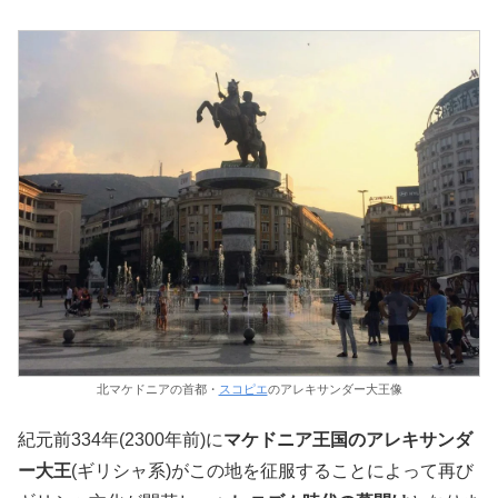
北マケドニアの首都・
スコピエ
のアレキサンダー大王像
紀元前334年(2300年前)に
マケドニア王国のアレキサンダ
ー大王
(ギリシャ系)がこの地を征服することによって再び