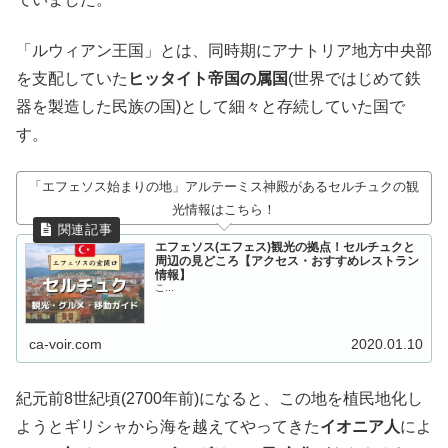
「ルウィアン王国」とは、同時期にアナトリア地方中央部
を支配していた
ヒッタイト帝国の属国
(世界ではじめて鉄
器を製造した民族の国)として細々と存続していた国で
す。
「エフェソス始まりの地」アルテーミス神殿があるセルチュクの観
光情報はこちら！
エフェソス(エフェス)観光の拠点！セルチュクと
周辺の見どころ【アクセス・おすすめレストラン
情報】
こ...
ca-voir.com
2020.01.10
紀元前8世紀頃(2700年前)になると、この地を植民地化し
ようとギリシャから海を越えてやってきた
イオニア人
によ