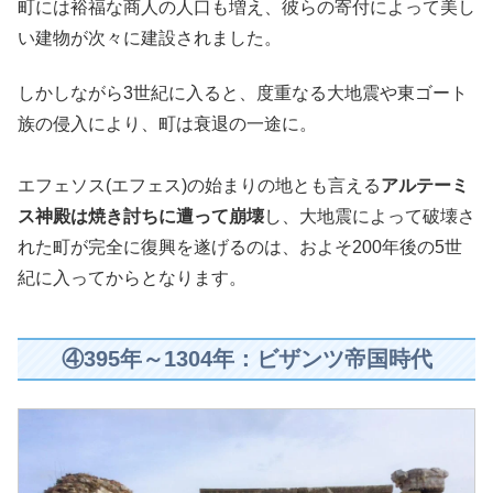
町には裕福な商人の人口も増え、彼らの寄付によって美し
い建物が次々に建設されました。
しかしながら3世紀に入ると、度重なる大地震や東ゴート
族の侵入により、町は衰退の一途に。
エフェソス(エフェス)の始まりの地とも言える
アルテーミ
ス神殿は焼き討ちに遭って崩壊
し、大地震によって破壊さ
れた町が完全に復興を遂げるのは、およそ200年後の5世
紀に入ってからとなります。
④395年～1304年：ビザンツ帝国時代