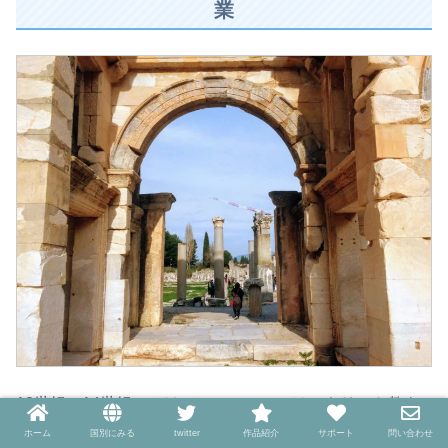
業
12世紀～14世紀にかけてのエフェソスは、キリスト教を
主軸とするビザンツ帝国が弱体化し、東方や南方からやっ
ホーム
国別にみる
twitter
作品紹介
サポート
問い合わせ