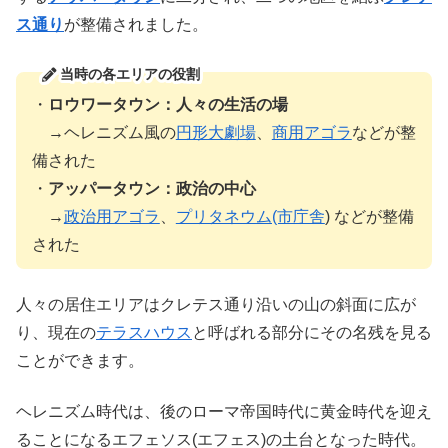
ス通り
が整備されました。
当時の各エリアの役割
・
ロウワータウン：人々の生活の場
→ヘレニズム風の
円形大劇場
、
商用アゴラ
などが整
備された
・
アッパータウン：政治の中心
→
政治用アゴラ
、
プリタネウム(市庁舎
) などが整備
された
人々の居住エリアはクレテス通り沿いの山の斜面に広が
り、現在の
テラスハウス
と呼ばれる部分にその名残を見る
ことができます。
ヘレニズム時代は、後のローマ帝国時代に黄金時代を迎え
ることになるエフェソス(エフェス)の土台となった時代。