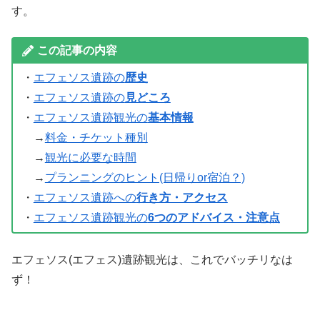
す。
この記事の内容
・
エフェソス遺跡の
歴史
・
エフェソス遺跡の
見どころ
・
エフェソス遺跡観光の
基本情報
→
料金・チケット種別
→
観光に必要な時間
→
プランニングのヒント(日帰りor宿泊？)
・
エフェソス遺跡への
行き方・アクセス
・
エフェソス遺跡観光の
6つのアドバイス・注意点
エフェソス(エフェス)遺跡観光は、これでバッチリなは
ず！