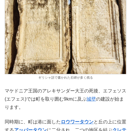
ギリシャ語で書かれた石碑が多く残る
マケドニア王国のアレキサンダー大王の死後、エフェソス
(エフェス)では町を取り囲む9kmに及ぶ
城壁
の建設が始ま
ります。
同時期に、町は港に面した
ロウワータウン
と丘の上に位置
する
アッパータウン
に二分され、二つの地区を結ぶ
クレテ