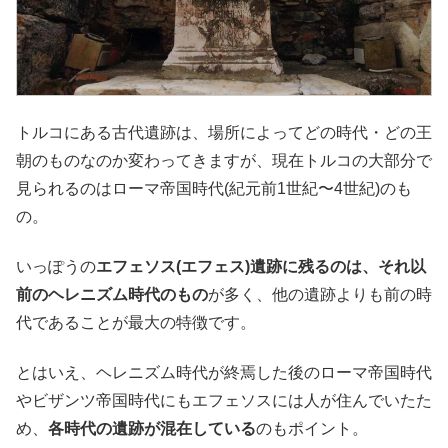
トルコにある古代遺跡は、場所によってどの時代・どの王
朝のものなのか変わってきますが、現在トルコの大部分で
見られるのはローマ帝国時代(紀元前1世紀〜4世紀)のも
の。
いっぽうの
エフェソス(エフェス)遺跡に残るのは、それ以
前のヘレニズム時代のもの
が多く、他の遺跡よりも前の時
代であることが最大の特徴です。
とはいえ、ヘレニズム時代が終焉した後のローマ帝国時代
やビザンツ帝国時代にもエフェソスには人が住んでいたた
め、
各時代の遺跡が混在している
のもポイント。