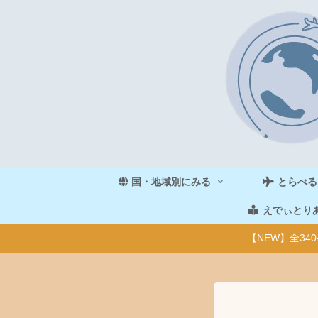
国・地域別にみる
とらべる
えでぃとり
【NEW】全3