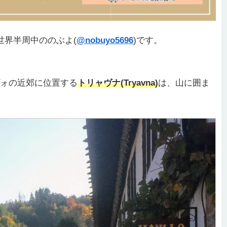
世界半周中ののぶよ(
@nobuyo5696
)です。
ォの近郊に位置する
トリャヴナ(Tryavna)
は、山に囲ま