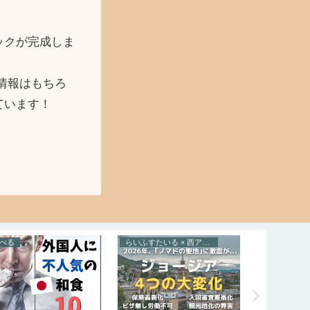
ックが完成しま
情報はもちろ
ています！
べる
らいふすたいる × 西アジア