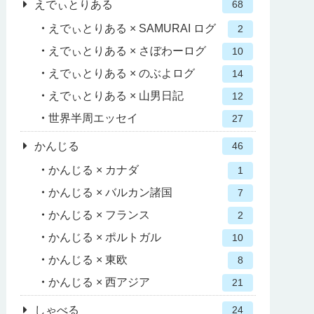
えでぃとりある
68
えでぃとりある × SAMURAI ログ
2
えでぃとりある × さぼわーログ
10
えでぃとりある × のぶよログ
14
えでぃとりある × 山男日記
12
世界半周エッセイ
27
かんじる
46
かんじる × カナダ
1
かんじる × バルカン諸国
7
かんじる × フランス
2
かんじる × ポルトガル
10
かんじる × 東欧
8
かんじる × 西アジア
21
しゃべる
24