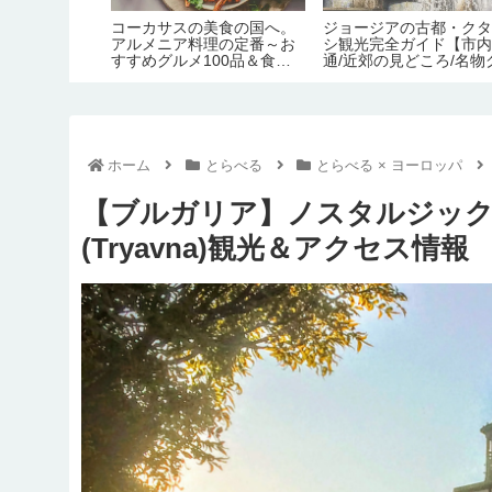
理の本場の味
コーカサスの美食の国へ。
ジョージアの古都・ク
シュクメル
アルメニア料理の定番～お
シ観光完全ガイド【市
・作り方【の
すすめグルメ100品＆食文
通/近郊の見どころ/名物
11】
化完全ガイド
メ/宿情報】
ホーム
とらべる
とらべる × ヨーロッパ
【ブルガリア】ノスタルジッ
(Tryavna)観光＆アクセス情報