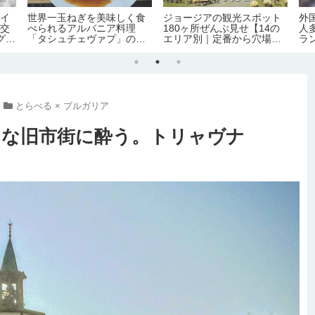
タイ
世界一玉ねぎを美味しく食
ジョージアの観光スポット
外
内交
べられるアルバニア料理
180ヶ所ぜんぶ見せ【14の
人
グル
「タシュチェヴァプ」のレ
エリア別｜定番から穴場ま
ラ
シピ・作り方【のぶよキッ
で】
チン#16】
とらべる × ブルガリア
クな旧市街に酔う。トリャヴナ