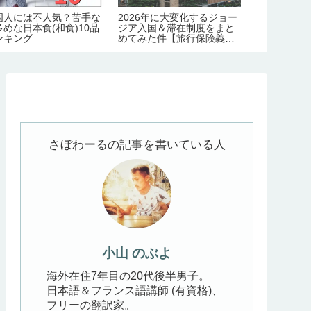
国人には不人気？苦手な
2026年に大変化するジョー
2026年最
多めな日本食(和食)10品
ジア入国＆滞在制度をまと
物価が高いの
ンキング
めてみた件【旅行保険義務
件【旅行1日
化｜労働許可証＆滞在許可
生活費】
証の義務化｜観光地化の弊
害】
さぼわーるの記事を書いている人
小山 のぶよ
海外在住7年目の20代後半男子。
日本語＆フランス語講師 (有資格)、
フリーの翻訳家。