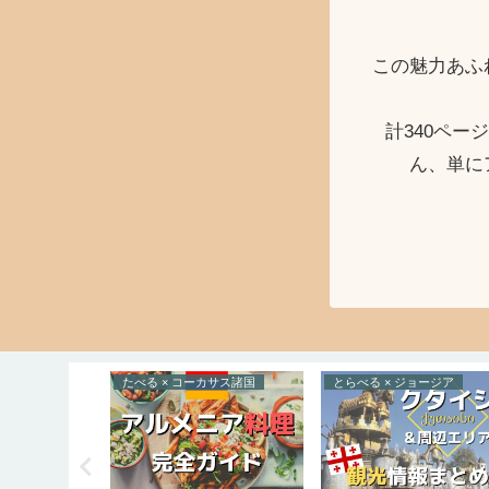
この魅力あふ
計340ペ
ん、単に
たべる × コーカサス諸国
とらべる × ジョージア