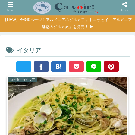
Menu
Share
【NEW】全340ページ！アルメニアのグルメフォトエッセイ『アルメニア
魅惑のグルメ旅』を発売！ ▶
イタリア
たべる × イタリア