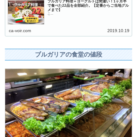
ブルガリア料理＝ヨーグルトは間違い！1ヶ月半
で食べた22品を全部紹介。【定番からご当地グル
メまで】
こ...
ca-voir.com
2019.10.19
ブルガリアの食堂の値段