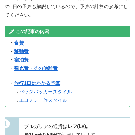
の1日の予算も解説しているので、予算の計算の参考にし
てください。
この記事の内容
・
食費
・
移動費
・
宿泊費
・
観光費・その他雑費
・
旅行1日にかかる予算
→
バックパッカースタイル
→
エコノミー旅スタイル
ブルガリアの通貨は
レフ(Lv)。
※1Lv=60.54円
で計算しています。