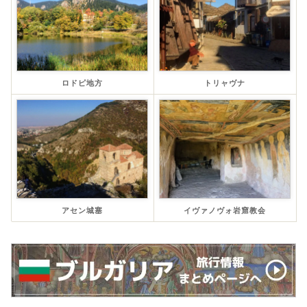
ロドピ地方
トリャヴナ
アセン城塞
イヴァノヴォ岩窟教会