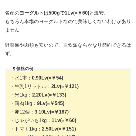
名産の
ヨーグルトは500gで1Lv(=￥60)
と激安。
もちろん本場のヨーグルトなので美味しくないわけがあり
ません。
野菜類や肉類も安いので、自炊派ならかなり節約できるは
ず。
価格の例
・水1本：
0.90Lv(=￥54)
・牛乳1リットル：
2Lv(=￥121)
・米1kg：
2.20Lv(=￥133)
・鶏肉1kg：
9Lv(=￥545)
・卵12個：
3.10Lv(=￥187)
・じゃがいも1kg：
1Lv(=￥60)
・トマト1kg：
2.50Lv(=￥151)