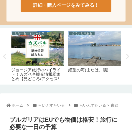
詳細・購入ページをみてみる！
とらべる × ポルトガル
とらべる × ジョージア
ら
ジョージアの観光スポット
2
リスボン観光＆宿泊はホテ
180ヶ所ぜんぶ見せ【14の
物
ル選びが命！在住者が語る
エリア別｜定番から穴場ま
件
市内10エリアの特徴【治
で】
生
安・交通・おすすめ度】
ホーム
らいふすたいる
らいふすたいる × 東欧
ブルガリアはEUでも物価は格安！旅行に
必要な一日の予算