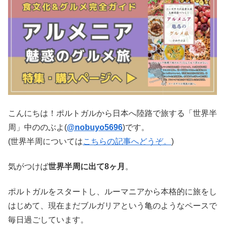
こんにちは！ポルトガルから日本へ陸路で旅する「世界半
周」中ののぶよ(
@nobuyo5696
)です。
(世界半周については
こちらの記事へどうぞ。
)
気がつけば
世界半周に出て8ヶ月
。
ポルトガルをスタートし、ルーマニアから本格的に旅をし
はじめて、現在まだブルガリアという亀のようなペースで
毎日過ごしています。