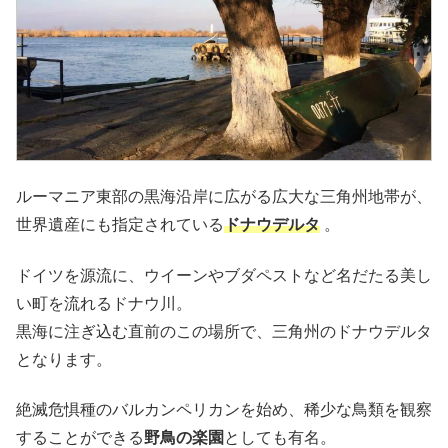
ルーマニア東部の黒海沿岸に広がる広大な三角州地帯が、
世界遺産にも指定されている
ドナウデルタ
。
ドイツを源流に、ウイーンやブダペストなど名だたる美し
い町を流れるドナウ川。
黒海に注ぎ込む直前のこの場所で、三角州のドナウデルタ
となります。
絶滅危惧種のバルカンペリカンを始め、稀少な鳥類を観察
することができる
野鳥の楽園
としても有名。