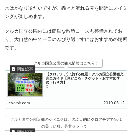
水はかなり冷たいですが、轟々と流れる滝を間近にスイミ
ングが楽しめます。
クルカ国立公園内には簡単な散策コースも整備されてお
り、大自然の中で一日のんびり過ごすにはおすすめの場所
です。
クルカ国立公園の観光情報はこちら！
【クロアチア】泳げる絶景！クルカ国立公園観光
完全ガイド【見どころ・チケット・おすすめ季
節・行き方】
こ...
ca-voir.com
2019.06.12
クルカ国立公園近郊のシベニクは、のぶよ的にクロアチアでNo.1
の美しい町。是非セットで！