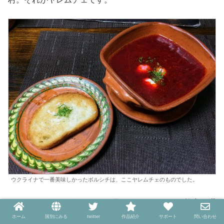
ウクライナで一番美味しかったボルシチは、ここヤレムチェのものでした。
カルパチア山脈の中の
ロッジ風のゲストハウスに格安で滞
在できる
のもヤレムチェの魅力。
ホーム
国別にみる
twitter
作品紹介
サポート
問い合わせ