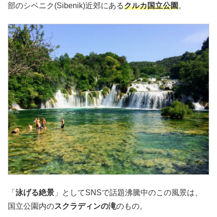
部のシベニク(Sibenik)近郊にある
クルカ国立公園
。
「
泳げる絶景
」としてSNSで話題沸騰中のこの風景は、
国立公園内の
スクラディンの滝
のもの。