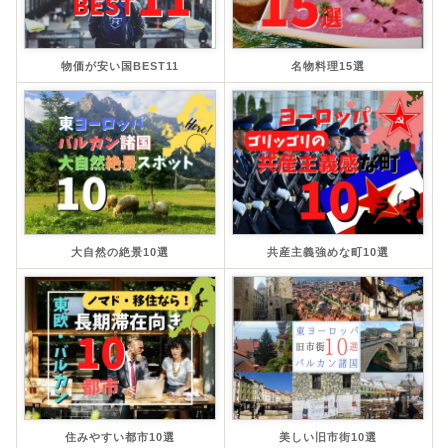
物価が安い国BEST11
名物料理15選
大自然の絶景10選
共産主義強めな町10選
住みやすい都市10選
美しい旧市街10選