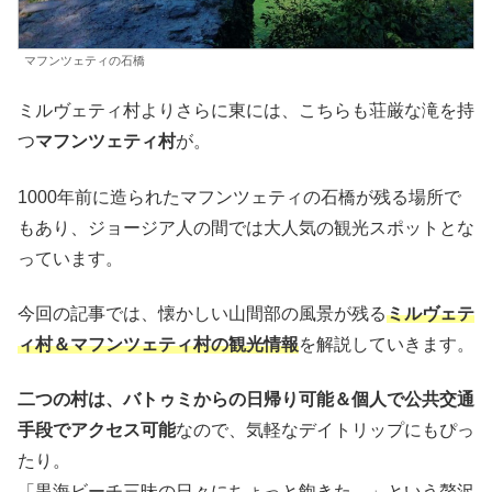
マフンツェティの石橋
ミルヴェティ村よりさらに東には、こちらも荘厳な滝を持
つ
マフンツェティ村
が。
1000年前に造られたマフンツェティの石橋が残る場所で
もあり、ジョージア人の間では大人気の観光スポットとな
っています。
今回の記事では、懐かしい山間部の風景が残る
ミルヴェテ
ィ村＆マフンツェティ村の観光情報
を解説していきます。
二つの村は、バトゥミからの日帰り可能＆個人で公共交通
手段でアクセス可能
なので、気軽なデイトリップにもぴっ
たり。
「黒海ビーチ三昧の日々にちょっと飽きた…」という贅沢