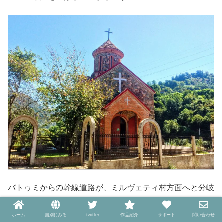
バトゥミからの幹線道路が、ミルヴェティ村方面へと分岐
する地点にある
アチャリスツカリ村
にある教会は、川を望
む場所に建つ可愛らしい外観が特徴的。
ホーム
国別にみる
twitter
作品紹介
サポート
問い合わせ