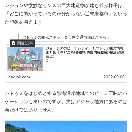
ンションや微妙なセンスの巨大建造物が建ち並ぶ様子は、
「どこに向かっているのか分からない近未来都市」といっ
た印象を与えます。
バトゥミの観光スポット＆市内交通情報はこちら！
ジョージアのビーチシティー！バトゥミ観光情報
まとめ【見どころ/名物料理/市内移動/宿泊/治安/注
意点】
こ...
ca-voir.com
2022.09.06
バトゥミをはじめとする黒海沿岸地域でのビーチ三昧のバ
ケーションも良いのですが、実はアジャラ地方にあるのは
海だけではありません。