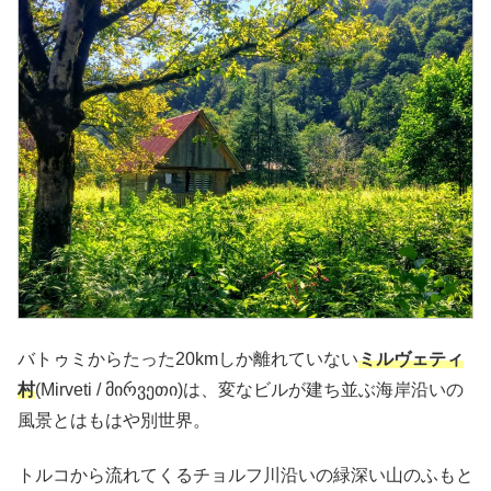
バトゥミからたった20kmしか離れていない
ミルヴェティ
村
(Mirveti / მირვეთი)は、変なビルが建ち並ぶ海岸沿いの
風景とはもはや別世界。
トルコから流れてくるチョルフ川沿いの緑深い山のふもと