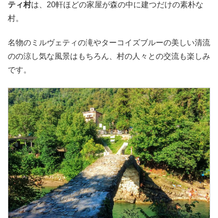
ティ村
は、20軒ほどの家屋が森の中に建つだけの素朴な
村。
名物のミルヴェティの滝やターコイズブルーの美しい清流
のの涼し気な風景はもちろん、村の人々との交流も楽しみ
です。