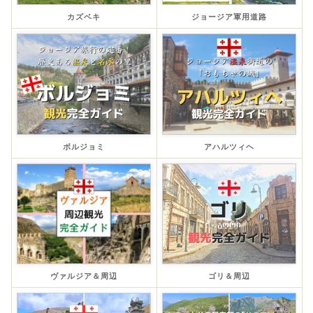
カズベキ
ジョージア軍用道路
ボルジョミ
アハルツィヘ
ヴァルジア＆周辺
ゴリ＆周辺