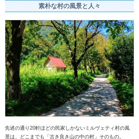
素朴な村の風景と人々
先述の通り20軒ほどの民家しかないミルヴェティ村の風
景は、どこまでも「古き良き山の中の村」そのもの。