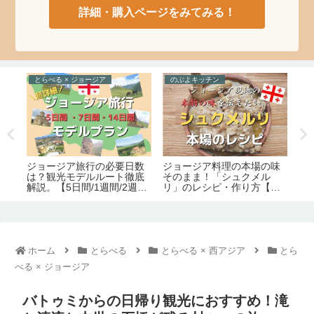
詳細・購入ページをみてみる！
たべる × コーカサス諸国
らいふすたいる × 西アジア
た
味
2026年に大変化するジョー
コーカサスの美食の国へ。
美
ジア入国＆滞在制度をまと
アルメニア料理の定番～お
絶
の
めてみた件【旅行保険義務
すすめグルメ100品＆食文化
の
化｜労働許可証＆滞在許可
完全ガイド
証の義務化｜観光地化の弊
害】
ホーム
とらべる
とらべる × 西アジア
とら
べる × ジョージア
バトゥミからの日帰り観光におすすめ！滝