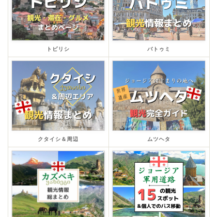
トビリシ
バトゥミ
クタイシ＆周辺
ムツヘタ