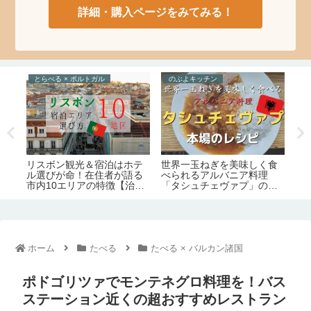
詳細・購入ページをみてみる！
とらべる × ジョージア
たべる × ポルトガル
の
食
ジョージア旅行の必要日数
ジ
とにかく絶品。在住者が語
は？観光モデルルート徹底
そ
るポルトガル名物料理の定
レ
解説。【5日間/1週間/2週
リ
番15品【予算・おすすめレ
ッ
間】
ぶ
ストラン情報】
ホーム
たべる
たべる × バルカン諸国
ポドゴリツァでモンテネグロ料理を！バス
ステーション近くの超おすすめレストラン