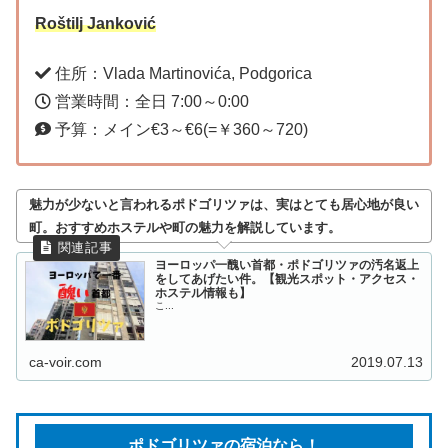
Roštilj Janković
住所：Vlada Martinovića, Podgorica
営業時間：全日 7:00～0:00
予算：メイン€3～€6(=￥360～720)
魅力が少ないと言われるポドゴリツァは、実はとても居心地が良い
町。おすすめホステルや町の魅力を解説しています。
ヨーロッパ一醜い首都・ポドゴリツァの汚名返上
をしてあげたい件。【観光スポット・アクセス・
ホステル情報も】
こ...
ca-voir.com
2019.07.13
ポドゴリツァの宿泊なら！