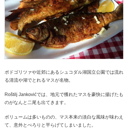
ポドゴリツァや近郊にあるシュコダル湖国立公園では流れ
る清流や湖でとれるマスが名物。
Roštilj Jankovićでは、地元で獲れたマスを豪快に揚げたも
のがなんと二尾も出てきます。
ボリュームは多いものの、マス本来の淡白な風味が味わえ
て、意外とぺろりと平らげてしまいました。