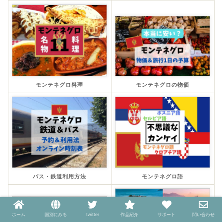
モンテネグロ料理
モンテネグロの物価
バス・鉄道利用方法
モンテネグロ語
ホーム
国別にみる
twitter
作品紹介
サポート
問い合わせ