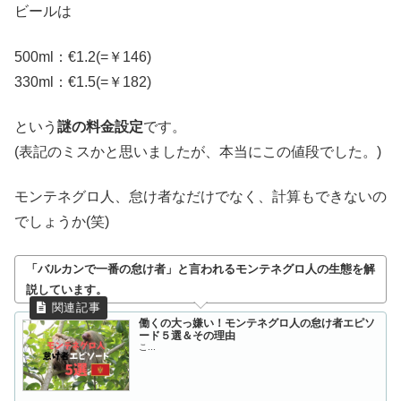
ビールは
500ml：€1.2(=￥146)
330ml：€1.5(=￥182)
という
謎の料金設定
です。
(表記のミスかと思いましたが、本当にこの値段でした。)
モンテネグロ人、怠け者なだけでなく、計算もできないの
でしょうか(笑)
「バルカンで一番の怠け者」と言われるモンテネグロ人の生態を解
説しています。
働くの大っ嫌い！モンテネグロ人の怠け者エピソ
ード５選＆その理由
こ...