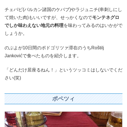
チェバピ(バルカン諸国のケバブ)やラジュニチ(串刺しにし
て焼いた肉)もいいですが、せっかくなので
モンテネグロ
でしか味わえない地元の料理
を味わってみるのはいかがで
しょうか。
のぶよが10日間のポドゴリツァ滞在のうちRoštilj
Jankovićで食べたものを紹介します。
「どんだけ居座るねん！」というツッコミはしないでくだ
さい(笑)
ポペツィ