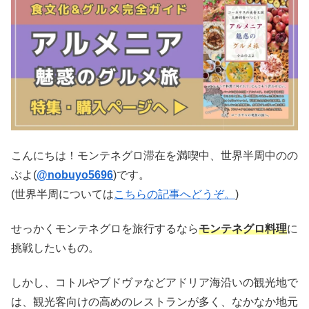
こんにちは！モンテネグロ滞在を満喫中、世界半周中のの
ぶよ(
@nobuyo5696
)です。
(世界半周については
こちらの記事へどうぞ。
)
せっかくモンテネグロを旅行するなら
モンテネグロ料理
に
挑戦したいもの。
しかし、コトルやブドヴァなどアドリア海沿いの観光地で
は、観光客向けの高めのレストランが多く、なかなか地元