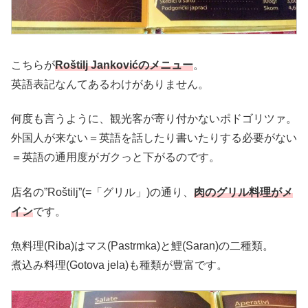
こちらが
Roštilj Jankovićのメニュー
。
英語表記なんてあるわけがありません。
何度も言うように、観光客が寄り付かないポドゴリツァ。
外国人が来ない＝英語を話したり書いたりする必要がない
＝英語の通用度がガクっと下がるのです。
店名の”Roštilj”(=「グリル」)の通り、
肉のグリル料理がメ
イン
です。
魚料理(Riba)はマス(Pastrmka)と鯉(Saran)の二種類。
煮込み料理(Gotova jela)も種類が豊富です。