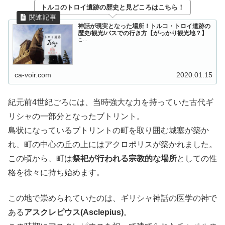
トルコのトロイ遺跡の歴史と見どころはこちら！
神話が現実となった場所！トルコ・トロイ遺跡の
歴史/観光/バスでの行き方【がっかり観光地？】
こ...
ca-voir.com
2020.01.15
紀元前4世紀ごろには、当時強大な力を持っていた古代ギ
リシャの一部分となったブトリント。
島状になっているブトリントの町を取り囲む城塞が築か
れ、町の中心の丘の上にはアクロポリスが築かれました。
この頃から、町は
祭祀が行われる宗教的な場所
としての性
格を徐々に持ち始めます。
この地で崇められていたのは、ギリシャ神話の医学の神で
ある
アスクレピウス(Asclepius)
。