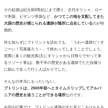
その起源は紀元前8世紀にまで遡り、古代ギリシャ、ロー
マ帝国、ビザンツ帝国など、
かつてこの地を支配してきた
大国の歴史が感じられる遺跡が随所に点在している
のが特
徴的。
何も知らずにブトリントを訪れても、「うわー遺跡だ！す
ごーい！写真撮ろう～」で終わってしまうことでしょう。
実際に多くの観光客(主にギリシャから日帰りでやって来
るリゾート客)は、数千年の歴史がある遺跡でただ自撮り
に励んで去って行く人ばかりでした。
そんなの本当にもったいない。
ブトリントは、2900年前へとタイムスリップしてアルバ
ニアの歴史を追うことができる場所
なのです。
今回の記事では、ブトリント遺跡の主な見どころはもちろ