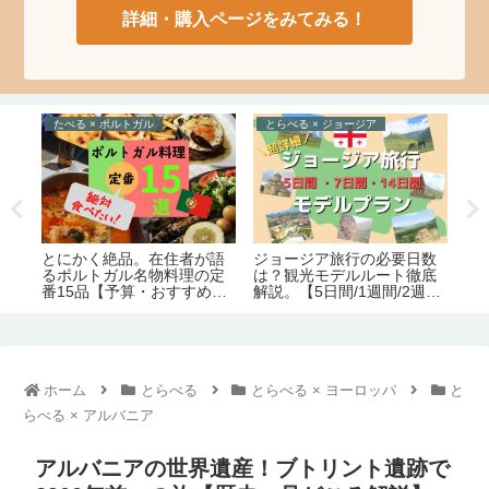
詳細・購入ページをみてみる！
とらべる × ポルトガル
たべる
え
数
ポルトガル旅行におすすめ
絶
外国人には不人気？苦手な
底
の季節は夏じゃない？在住
人多めな日本食(和食)10品
週
者が解説する月別の気候。
ランキング
ホーム
とらべる
とらべる × ヨーロッパ
と
らべる × アルバニア
アルバニアの世界遺産！ブトリント遺跡で