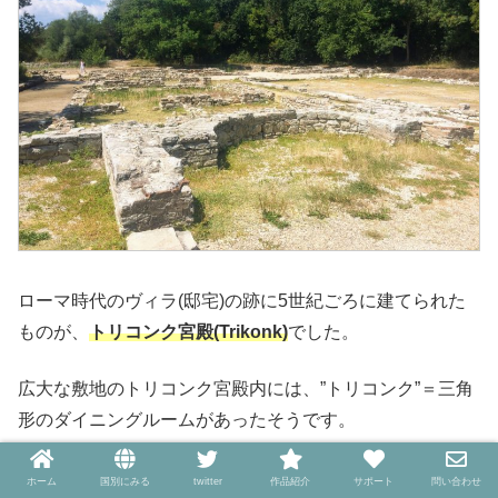
ローマ時代のヴィラ(邸宅)の跡に5世紀ごろに建てられた
ものが、
トリコンク宮殿(Trikonk)
でした。
広大な敷地のトリコンク宮殿内には、”トリコンク”＝三角
形のダイニングルームがあったそうです。
さぞ豪華な宮殿だったのでしょうが、現在ではその土台が
ホーム
国別にみる
twitter
作品紹介
サポート
問い合わせ