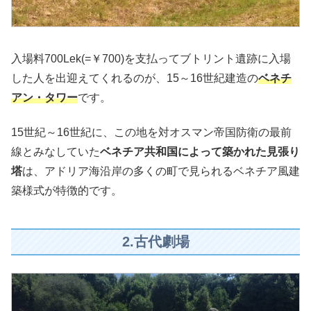
入場料700Lek(=￥700)を支払ってブトリント遺跡に入場
した人を出迎えてくれるのが、15～16世紀建造の
ベネチ
アン・タワー
です。
15世紀～16世紀に、この地を対オスマン帝国防衛の最前
線とみなしていた
ベネチア共和国によって築かれた見張り
塔
は、アドリア海沿岸の多くの町で見られるベネチア風建
築様式が特徴的です。
2.古代劇場