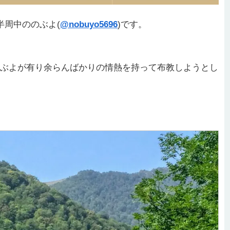
半周中ののぶよ(
@nobuyo5696
)です。
ぶよが有り余らんばかりの情熱を持って布教しようとし