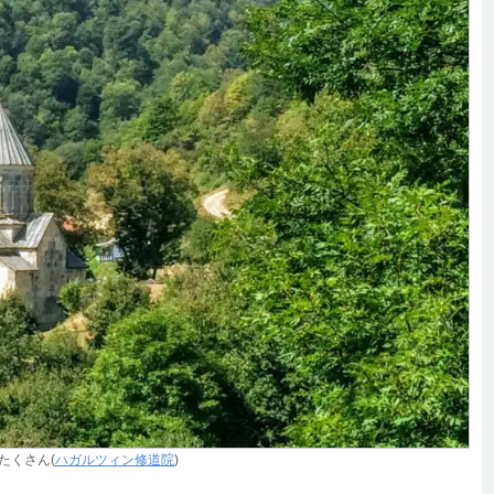
たくさん(
ハガルツィン修道院
)