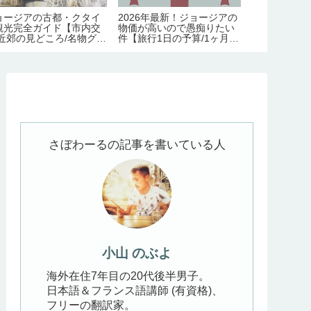
ョージアの古都・クタイ
2026年最新！ジョージアの
外国人には不
観光完全ガイド【市内交
物価が高いので愚痴りたい
人多めな日本食
/近郊の見どころ/名物グル
件【旅行1日の予算/1ヶ月の
ランキング
/宿情報】
生活費】
さぼわーるの記事を書いている人
小山 のぶよ
海外在住7年目の20代後半男子。
日本語＆フランス語講師 (有資格)、
フリーの翻訳家。