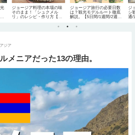
観光
ジョージア料理の本場の味
ジョージア旅行の必要日数
ジ
こ
そのまま！「シュクメル
は？観光モデルルート徹底
シ
テル
リ」のレシピ・作り方【の
解説。【5日間/1週間/2週
通
ぶよキッチン#11】
間】
メ
西アジア
ルメニアだった13の理由。