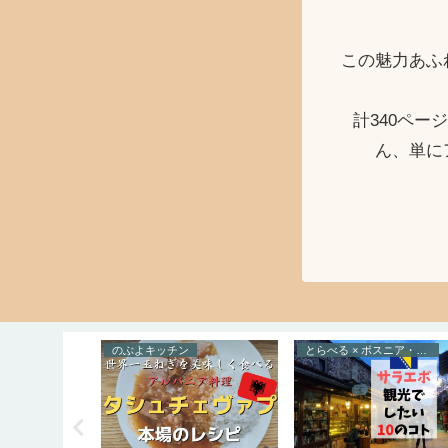
この魅力あふ
計340ペ
ん、単に
カサス諸国
のぶよキッチン
とらべる × ボスニア・ヘルツェゴビナ