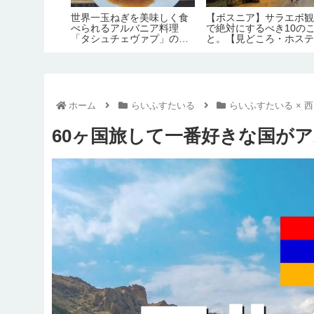
美食の国へ。
世界一玉ねぎを美味しく食
【ボスニア】サラエボ
理の定番～お
べられるアルバニア料理
で絶対にするべき10の
00品＆食文
「タシュチェヴァプ」のレ
と。【見どころ・ホス
シピ・作り方【のぶよキッ
情報】
チン#16】
ホーム
らいふすたいる
らいふすたいる × 
60ヶ国旅して一番好きな国がア