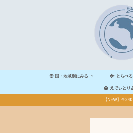
国・地域別にみる
とらべる
えでぃとり
【NEW】全3