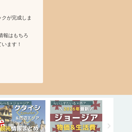
ックが完成しま
情報はもちろ
ています！
らべる × ジョージア
らいふすたいる × 西アジア
たべる