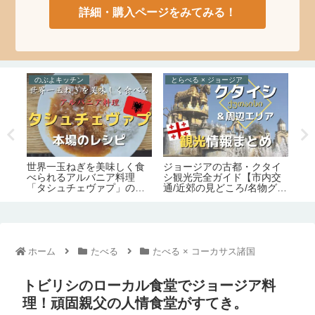
詳細・購入ページをみてみる！
とらべる × トルコ
のぶよキッチン
と
イ
ジョージア料理の本場の味
超複雑！イスタンブール4か
ジ
交
そのまま！「シュクメル
所のフェリー港＆乗り場完
ト
グル
リ」のレシピ・作り方【の
全ガイド【運航会社・料
と
ぶよキッチン#11】
金・主な路線】
要
ホーム
たべる
たべる × コーカサス諸国
トビリシのローカル食堂でジョージア料
理！頑固親父の人情食堂がすてき。