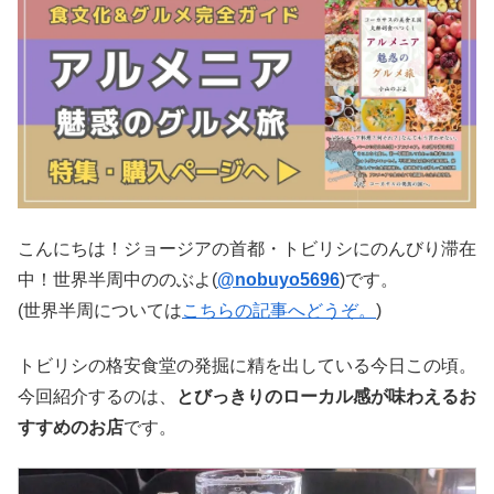
こんにちは！ジョージアの首都・トビリシにのんびり滞在
中！世界半周中ののぶよ(
@nobuyo5696
)です。
(世界半周については
こちらの記事へどうぞ。
)
トビリシの格安食堂の発掘に精を出している今日この頃。
今回紹介するのは、
とびっきりのローカル感が味わえるお
すすめのお店
です。