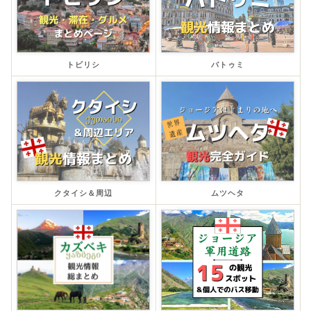
トビリシ
バトゥミ
クタイシ＆周辺
ムツヘタ