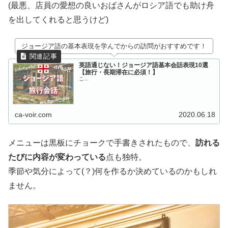
(最悪、店員の愛想の良いおばさんがロシア語でも助け舟
を出してくれると思うけど)
ジョージア語の基本表現を学んでからの訪問がおすすめです！
英語通じない！ジョージア語基本会話表現10選
【旅行・長期滞在に必須！】
こ...
ca-voir.com
2020.06.18
メニューは黒板にチョークで手書きされたもので、
訪れる
たびに内容が変わっている
点も独特。
季節や気分によって(？)何を作るか決めているのかもしれ
ません。