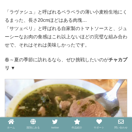
「ラヴァシュ」と呼ばれるペラペラの薄い小麦粉生地にく
るまった、長さ20cmほどはある肉塊…
「サツェベリ」と呼ばれる自家製のトマトソースと、ジュ
ーシーなお肉の食感はこれ以上ないほどの完璧な組み合わ
せで、それはそれは美味しかったです。
春～夏の季節に訪れるなら、ぜひ挑戦したいのが
チャカプ
リ
▼
ホーム
国別にみる
twitter
作品紹介
サポート
問い合わせ