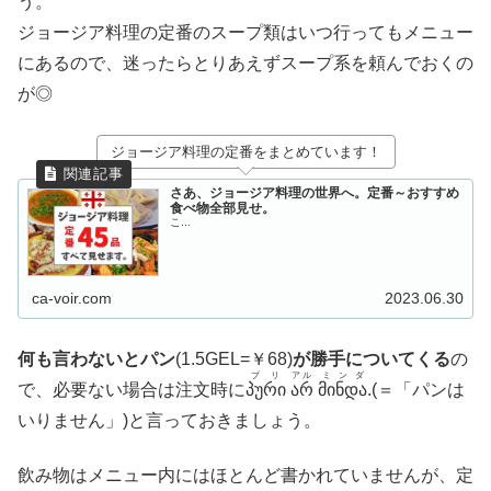
う。
ジョージア料理の定番のスープ類はいつ行ってもメニュー
にあるので、迷ったらとりあえずスープ系を頼んでおくの
が◎
ジョージア料理の定番をまとめています！
さあ、ジョージア料理の世界へ。定番～おすすめ
食べ物全部見せ。
こ...
ca-voir.com
2023.06.30
何も言わないとパン
(1.5GEL=￥68)
が勝手についてくる
の
プリ
アル
ミンダ
で、必要ない場合は注文時に
პური
არ
მინდა
.(＝「パンは
いりません」)と言っておきましょう。
飲み物はメニュー内にはほとんど書かれていませんが、定