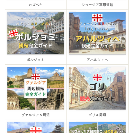
カズベキ
ジョージア軍用道路
ボルジョミ
アハルツィヘ
ヴァルジア＆周辺
ゴリ＆周辺