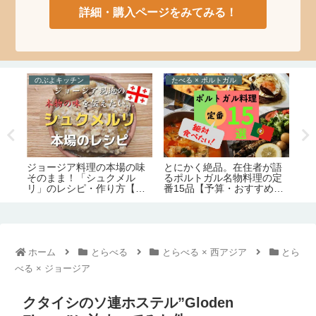
詳細・購入ページをみてみる！
らいふすたいる × 西アジア
とらべる × ジョージア
た
2026年最新！ジョージアの
ジョージアの観光スポット
ト
語
物価が高いので愚痴りたい
180ヶ所ぜんぶ見せ【14の
す
定
件【旅行1日の予算/1ヶ月の
エリア別｜定番から穴場ま
ー
めレ
生活費】
で】
ホーム
とらべる
とらべる × 西アジア
とら
べる × ジョージア
クタイシのソ連ホステル”Gloden