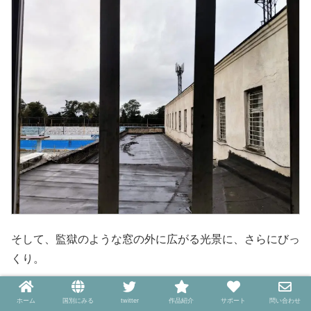
そして、監獄のような窓の外に広がる光景に、さらにびっ
くり。
巨大なプール
が設置されているのです。
ホーム
国別にみる
twitter
作品紹介
サポート
問い合わせ