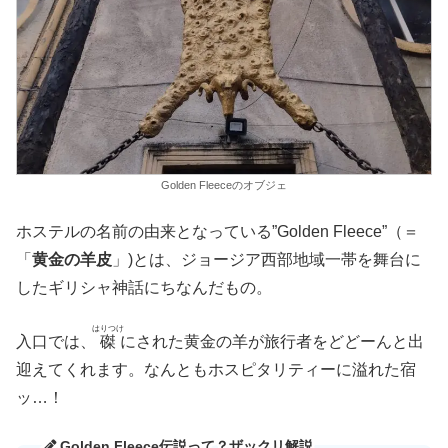
Golden Fleeceのオブジェ
ホステルの名前の由来となっている”Golden Fleece”（＝
「
黄金の羊皮
」)とは、ジョージア西部地域一帯を舞台に
したギリシャ神話にちなんだもの。
はりつけ
入口では、
磔
にされた黄金の羊が旅行者をどどーんと出
迎えてくれます。なんともホスピタリティーに溢れた宿
ッ…！
Golden Fleece伝説って？ザックリ解説