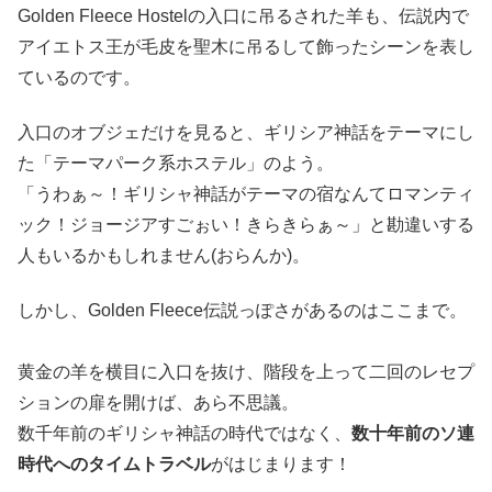
Golden Fleece Hostelの入口に吊るされた羊も、伝説内で
アイエトス王が毛皮を聖木に吊るして飾ったシーンを表し
ているのです。
入口のオブジェだけを見ると、ギリシア神話をテーマにし
た「テーマパーク系ホステル」のよう。
「うわぁ～！ギリシャ神話がテーマの宿なんてロマンティ
ック！ジョージアすごぉい！きらきらぁ～」と勘違いする
人もいるかもしれません(おらんか)。
しかし、Golden Fleece伝説っぽさがあるのはここまで。
黄金の羊を横目に入口を抜け、階段を上って二回のレセプ
ションの扉を開けば、あら不思議。
数千年前のギリシャ神話の時代ではなく、
数十年前のソ連
時代へのタイムトラベル
がはじまります！