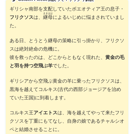
ギリシャ南部を支配していたボエオティア王の息子・
ままはは
フリクソス
は、
継母
によるいじめに悩まされていまし
た。
ある日、とうとう継母の策略に引っ掛かり、フリクソ
スは絶対絶命の危機に。
彼を救ったのは、どこからともなく現れた、
黄金の毛
と羽を持つ空飛ぶ羊
でした。
ギリシアから空飛ぶ黄金の羊に乗ったフリクソスは、
黒海を越えてコルキス(古代の西部ジョージアを治め
ていた王国)に到着します。
コルキス王
アイエトス
は、海を越えてやって来たフリ
クソスを丁重にもてなし、自身の娘であるチャルシオ
ペと結婚させることに。