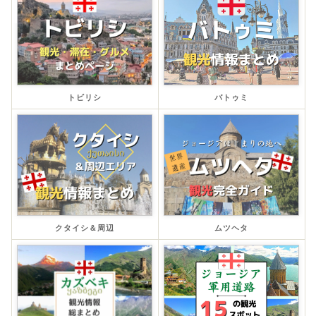
トビリシ
バトゥミ
クタイシ＆周辺
ムツヘタ