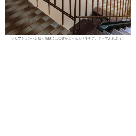
レセプションへと続く階段にはなぜかどーんとベネチア。テーマぶれぶれ…