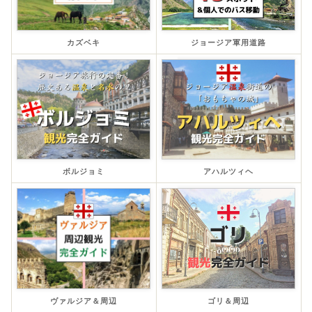
カズベキ
ジョージア軍用道路
ボルジョミ
アハルツィヘ
ヴァルジア＆周辺
ゴリ＆周辺