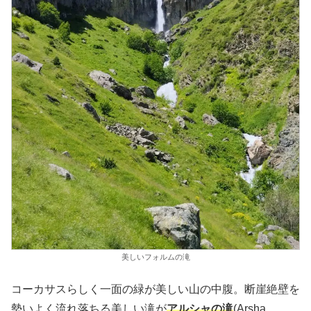
美しいフォルムの滝
コーカサスらしく一面の緑が美しい山の中腹。断崖絶壁を
勢いよく流れ落ちる美しい滝が
アルシャの滝
(Arsha