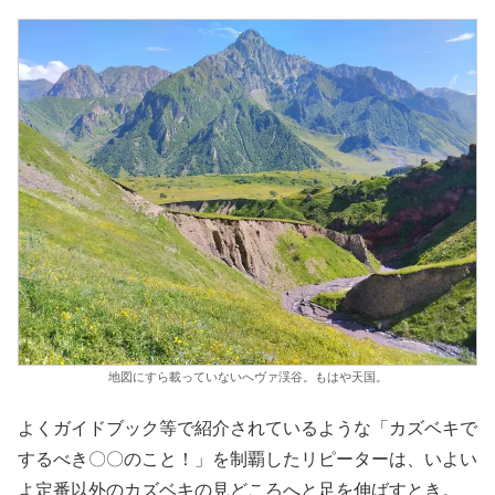
地図にすら載っていないへヴァ渓谷。もはや天国。
よくガイドブック等で紹介されているような「カズベキで
するべき〇〇のこと！」を制覇したリピーターは、いよい
よ定番以外のカズベキの見どころへと足を伸ばすとき。