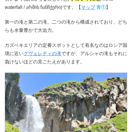
waterfall / არშის ჩანჩქერი)です。【
マップ
青①
】
第一の滝と第二の滝、二つの滝から構成されており、どち
らも水量豊かで大迫力。
カズベキエリアの定番スポットとして有名なのはロシア国
境に近い
グヴェレティの滝
ですが、アルシャの滝もそれに
負けないほどの見ごたえがあります。