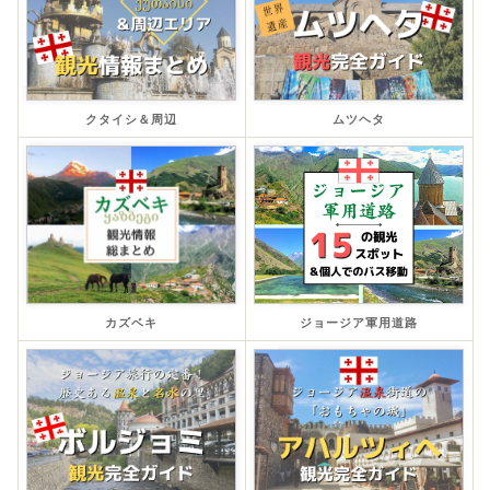
クタイシ＆周辺
ムツヘタ
カズベキ
ジョージア軍用道路