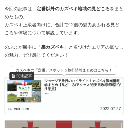
今回の記事は、
定番以外のカズベキ地域の見どころ
をまと
めたもの。
カズベキ上級者向けに、合計で12個の魅力あふれる見ど
ころや体験について解説しています。
のぶよが勝手に「
裏カズベキ
」と名づけたエリアの底なし
の魅力、ぜひ感じてください！
カズベキの「定番」スポット＆旅行情報まとめはこちら！
ジョージア旅行のハイライト！カズベキ観光情報
総まとめ【見どころ/アクセス/必要日数/季節/宿泊/
注意点】
こ...
ca-voir.com
2022.07.27