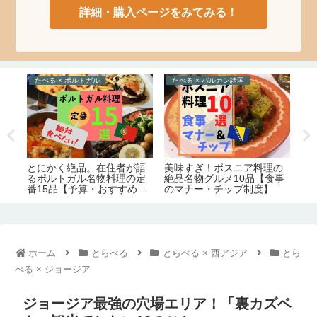
詳細・購入ページをみてみる！
とらべる × ポルトガル
えでぃとりある
と
絶望の海(または、膿)
の
リスボン観光＆宿泊はホテ
ジ
食事
ル選びが命！在住者が語る
ト
市内10エリアの特徴【治
と
安・交通・おすすめ度】
要
ホーム
とらべる
とらべる × 西アジア
とら
べる × ジョージア
ジョージア最強の穴場エリア！「裏カズベ