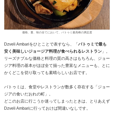
価格、量、味の全てにおいて、バトゥミ最高峰の満足度
Dzveli Ambariをひとことで表すなら、「
バトゥミで最も
安く美味しいジョージア料理が食べられるレストラン
」。
リーズナブルな価格と料理の質の高さはもちろん、ジョー
ジア料理の基本がほぼ全て揃った豊富なメニューも、とに
かくどこを切り取っても素晴らしいお店です。
バトゥミは、食堂やレストランが数多く存在する「ジョー
ジアの食いだおれの町」。
どこのお店に行こうか迷ってしまったときは、とりあえず
Dzveli Ambariに行っておけば間違いなしです。