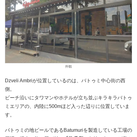
外観
Dzveli Ambriが位置しているのは、バトゥミ中心街の西
側。
ビーチ沿いにタワマンやホテルが立ち並ぶキラキラバトゥ
ミエリアの、内陸に500mほど入った辺りに位置していま
す。
バトゥミの地ビールであるBatumuriを製造している工場の