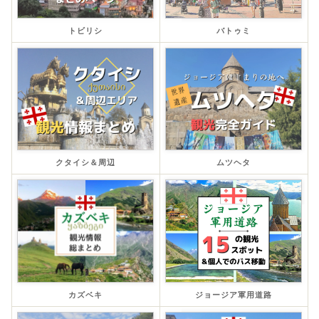
トビリシ
バトゥミ
クタイシ＆周辺
ムツヘタ
カズベキ
ジョージア軍用道路