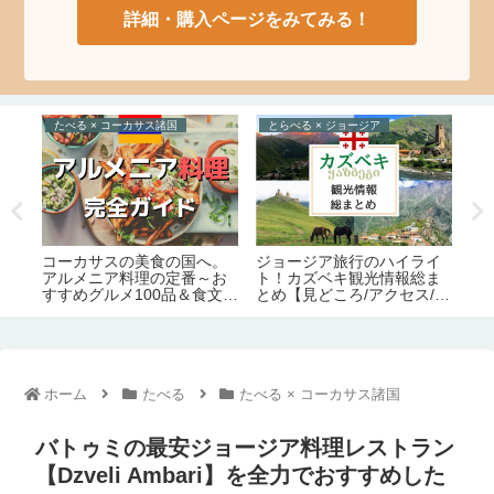
詳細・購入ページをみてみる！
とらべる × ジョージア
のぶよキッチン
の
ジョージアの観光スポット
ジョージア料理の本場の味
世
イ
180ヶ所ぜんぶ見せ【14の
そのまま！「シュクメル
べ
ま
エリア別｜定番から穴場ま
リ」のレシピ・作り方【の
「
/必
で】
ぶよキッチン#11】
シ
】
チン
ホーム
たべる
たべる × コーカサス諸国
バトゥミの最安ジョージア料理レストラン
【Dzveli Ambari】を全力でおすすめした