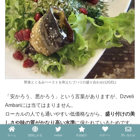
野菜とくるみペーストを和えたプハリの盛り合わせ(12GEL)
「安かろう、悪かろう」という言葉がありますが、Dzveli
Ambariには当てはまりません。
ローカルの人でも通いやすい低価格ながら、
盛り付けの美
しさや味の質がかなり高い水準
に保たれているためです。
ホーム
国別にみる
twitter
作品紹介
サポート
問い合わせ
おすすめしたいメニューはいくつもありますが、まずは
ロ