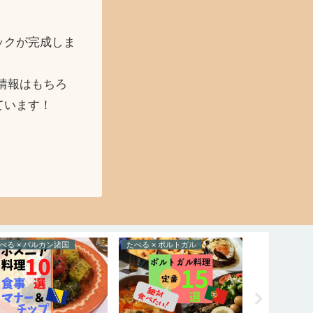
ックが完成しま
情報はもちろ
ています！
らべる × ジョージア
たべる
とらべる × 