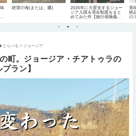
アの
超複雑！イスタンブール4か
コーカサスの美食の国へ。
ジ
たい
所のフェリー港＆乗り場完
アルメニア料理の定番～お
ト
月の
全ガイド【運航会社・料
すすめグルメ100品＆食文
と
金・主な路線】
化完全ガイド
要
とらべる × ジョージア
の町。ジョージア・チアトゥラの
ルプラン】