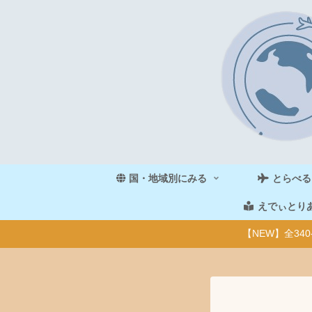
国・地域別にみる
とらべる
えでぃとり
【NEW】全3