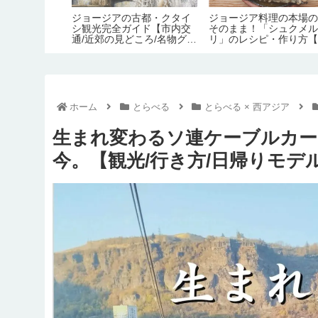
。在住者が語
世界一玉ねぎを美味しく食
2026年最新！ジョージ
名物料理の定
べられるアルバニア料理
物価が高いので愚痴り
・おすすめレ
「タシュチェヴァプ」のレ
件【旅行1日の予算/1ヶ
】
シピ・作り方【のぶよキッ
生活費】
チン#16】
ホーム
とらべる
とらべる × 西アジア
生まれ変わるソ連ケーブルカー
今。【観光/行き方/日帰りモデ