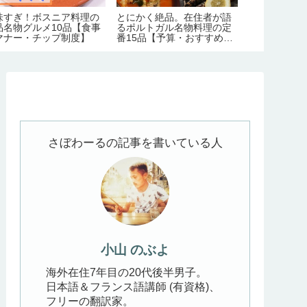
ョージア旅行のハイライ
外国人には不人気？苦手な
ジョージアの
！カズベキ観光情報総ま
人多めな日本食(和食)10品
ツヘタ観光の
め【見どころ/アクセス/必
ランキング
ポット/歴史/
日数/季節/宿泊/注意点】
クセス】
さぼわーるの記事を書いている人
小山 のぶよ
海外在住7年目の20代後半男子。
日本語＆フランス語講師 (有資格)、
フリーの翻訳家。