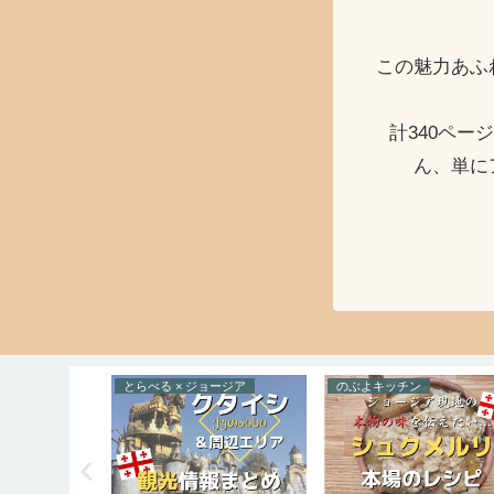
この魅力あふ
計340ペ
ん、単に
トガル
のぶよキッチン
らいふすたいる × 西アジア