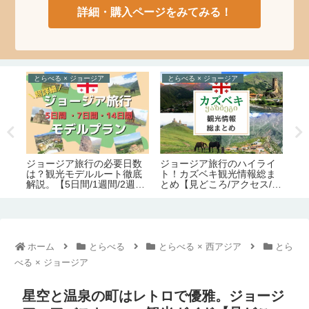
詳細・購入ページをみてみる！
とらべる × ジョージア
とらべる × ジョージア
の
ジョージア旅行の必要日数
ジ
語
ジョージア旅行のハイライ
は？観光モデルルート徹底
そ
定
ト！カズベキ観光情報総ま
解説。【5日間/1週間/2週
リ
めレ
とめ【見どころ/アクセス/必
間】
ぶ
要日数/季節/宿泊/注意点】
ホーム
とらべる
とらべる × 西アジア
とら
べる × ジョージア
星空と温泉の町はレトロで優雅。ジョージ