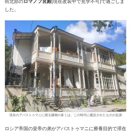
街北部の
ロマノフ宮殿
(現在改装中で見学不可)で過ごしま
した。
現在のアバストゥマニに残る建物の多くは、この時代に建設されたものが起源
ロシア帝国の皇帝の弟がアバストゥマニに療養目的で滞在