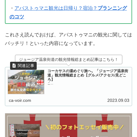
・
アバストゥマニ観光は日帰り？宿泊？
プランニング
のコツ
これさえ読んでおけば、アバストゥマニの観光に関しては
バッチリ！といった内容になっています。
ジョージア温泉街道の観光情報総まとめ記事はこちら！
コーカサスの湯めぐり旅へ。「ジョージア温泉街
道」観光情報総まとめ【グルメ/アクセス/見どこ
ろ】
こ...
ca-voir.com
2023.09.03