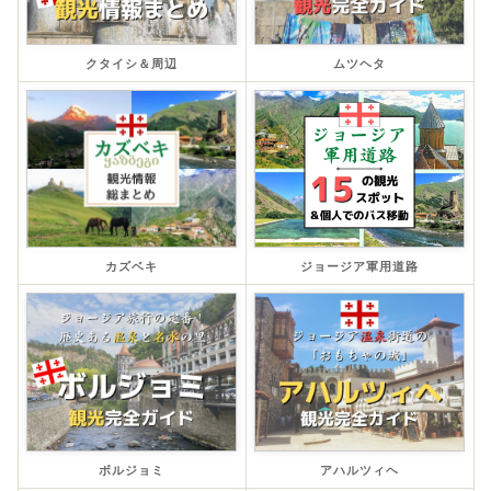
クタイシ＆周辺
ムツヘタ
カズベキ
ジョージア軍用道路
ボルジョミ
アハルツィヘ