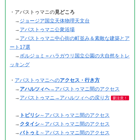
・アバストゥマニの
見どころ
→
ジョージア国立天体物理天文台
→
アバストゥマニ公衆浴場
→
アバストゥマニ中心街の町並み＆素敵な建築とア
ート17選
→
ボルジョミ＝ハラガウリ国立公園の大自然をトレ
ッキング
・
アバストゥマニへの
アクセス・行き方
→
アハルツィヘ
→アバストゥマニ間のアクセス
→
アバストゥマニ→アハルツィヘの戻り方
要注意！
→
トビリシ
～アバストゥマニ間のアクセス
→
クタイシ
～アバストゥマニ間のアクセス
→
バトゥミ
～アバストゥマニ間のアクセ
ス