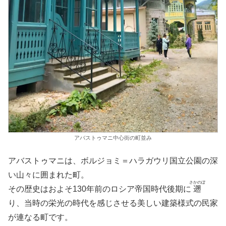
アバストゥマニ中心街の町並み
アバストゥマニは、ボルジョミ＝ハラガウリ国立公園の深
い山々に囲まれた町。
さかのぼ
その歴史はおよそ130年前のロシア帝国時代後期に
遡
り、当時の栄光の時代を感じさせる美しい建築様式の民家
が連なる町です。