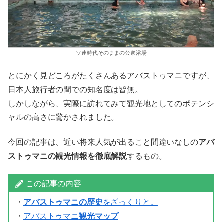
ソ連時代そのままの公衆浴場
とにかく見どころがたくさんあるアバストゥマニですが、
日本人旅行者の間での知名度は皆無。
しかしながら、実際に訪れてみて観光地としてのポテンシ
ャルの高さに驚かされました。
今回の記事は、近い将来人気が出ること間違いなしの
アバ
ストゥマニの観光情報を徹底解説
するもの。
この記事の内容
・
アバストゥマニの歴史
をざっくりと。
・
アバストゥマニ
観光マップ