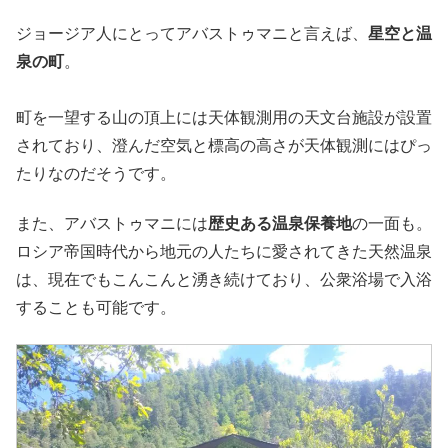
ジョージア人にとってアバストゥマニと言えば、
星空と温
泉の町
。
町を一望する山の頂上には天体観測用の天文台施設が設置
されており、澄んだ空気と標高の高さが天体観測にはぴっ
たりなのだそうです。
また、アバストゥマニには
歴史ある温泉保養地
の一面も。
ロシア帝国時代から地元の人たちに愛されてきた天然温泉
は、現在でもこんこんと湧き続けており、公衆浴場で入浴
することも可能です。