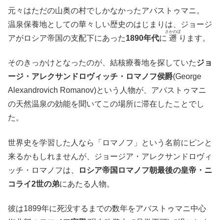
元々はただの山奥の村でしかなかったアバストゥマニ。
温泉保養地としての華々しい歴史のはじまりは、ジョージ
さかのぼ
アがロシア帝国の支配下にあった
1890年代
に
遡
ります。
そのきっかけとなったのが、結核療養地を探していた
ジョ
ージ・アレクサンドロヴィッチ・ロマノフ侯爵
(George
Alexandrovich Romanov)という人物が、アバストゥマニ
の天然温泉の効能を聞いてこの場所に滞在したことでし
た。
世界史を学習した人なら「ロマノフ」という名前にピンと
来るかもしれませんが、ジョージア・アレクサンドロヴィ
ッチ・ロマノフは、
ロシア帝国ロマノフ朝最後の皇帝・ニ
コライ2世の弟
にあたる人物。
彼は1899年に死没するまでの数年をアバストゥマニ中心