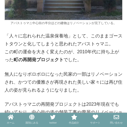
アバストゥマニ中心街の半分ほどの建物はリノベーションが完了している。
「人々に忘れられた温泉保養地」として、このままゴース
トタウンと化してしまうと思われたアバストゥマニ。
この町の運命を大きく変えたのが、2010年代に持ち上が
った
町の再開発プロジェクト
でした。
無人になりボロボロになった民家の一部はリノベーション
され、かつての優雅さが再現された美しい家々には再び住
人の姿が見られるようになりました。
アバストゥマニの再開発プロジェクトは2023年現在でも
続いており、中心街の道の舗装工事や廃屋のリノベーショ
ンが精力的に進められています。
ホーム
国別にみる
twitter
作品紹介
サポート
問い合わせ