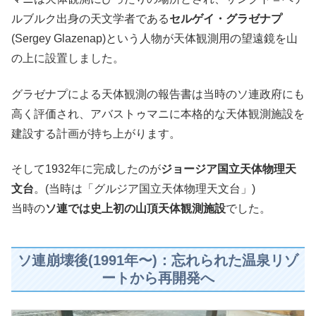
ルブルク出身の天文学者である
セルゲイ・グラゼナプ
(Sergey Glazenap)という人物が天体観測用の望遠鏡を山
の上に設置しました。
グラゼナプによる天体観測の報告書は当時のソ連政府にも
高く評価され、アバストゥマニに本格的な天体観測施設を
建設する計画が持ち上がります。
そして1932年に完成したのが
ジョージア国立天体物理天
文台
。(当時は「グルジア国立天体物理天文台」)
当時の
ソ連では史上初の山頂天体観測施設
でした。
ソ連崩壊後(1991年〜)：忘れられた温泉リゾ
ートから再開発へ