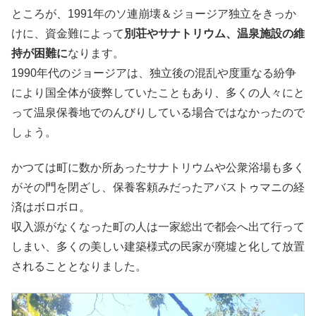
ところが、1991年のソ連崩壊＆ジョージア独立をきっか
けに、資金難によって
別荘やサナトリウム、温泉施設の維
持が困難に
なります。
1990年代のジョージアは、独立後の混乱や度重なる紛争
により国全体が疲弊していたこともあり、多くの人々にと
って温泉保養地でのんびりしている場合ではなかったので
しょう。
かつては町に数か所あったサナトリウムや公衆浴場も多く
がその門を閉ざし、保養客頼みだったアバストゥマニの経
済はボロボロ。
収入源がなくなった町の人は一家総出で都会へ出て行って
しまい、多くの美しい建築様式の民家が廃墟と化して放置
されることとなりました。