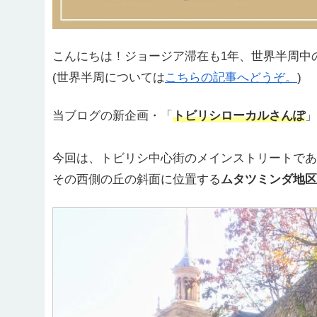
こんにちは！ジョージア滞在も1年、世界半周中
(世界半周については
こちらの記事へどうぞ。
)
当ブログの新企画・「
トビリシローカルさんぽ
」
今回は、トビリシ中心街のメインストリートであ
その西側の丘の斜面に位置する
ムタツミンダ地区