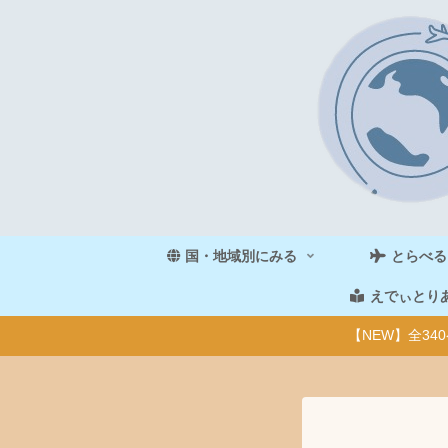
国・地域別にみる
とらべる
えでぃとり
【NEW】全3