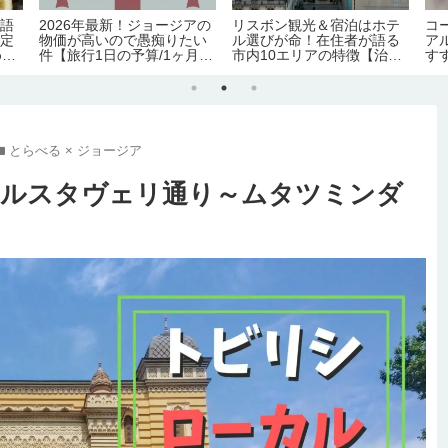
026年最新！ジョージアの
リスボン観光＆宿泊はホテ
コーカサス
価が高いので愚痴りたい
ル選びが命！在住者が語る
アルメニア
【旅行1日の予算/1ヶ月の
市内10エリアの特徴【治
すすめグルメ
活費】
安・交通・おすすめ度】
化完全ガイ
とらべる × ジョージア
】ルスタヴェリ通り～ムタツミンダ