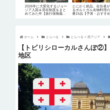
手な
2026年に大変化するジョー
とにかく絶品。在住者が語
2
0品
ジア入国＆滞在制度をまと
るポルトガル名物料理の定
物
めてみた件【旅行保険義務
番15品【予算・おすすめレ
件
化｜労働許可証＆滞在許可
ストラン情報】
生
証の義務化｜観光地化の弊
害】
ホーム
とらべる
とらべる × 西アジア
【トビリシローカルさんぽ②
地区