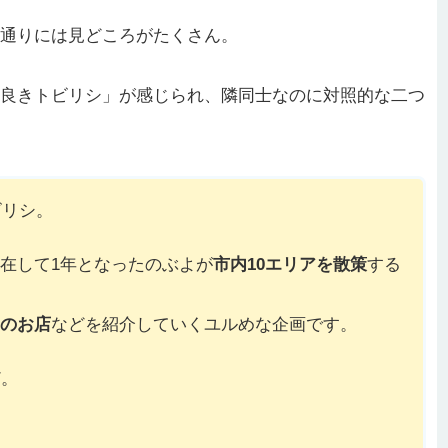
通りには見どころがたくさん。
良きトビリシ」が感じられ、隣同士なのに対照的な二つ
ビリシ。
在して1年となったのぶよが
市内10エリアを散策
する
のお店
などを紹介していくユルめな企画です。
ど。