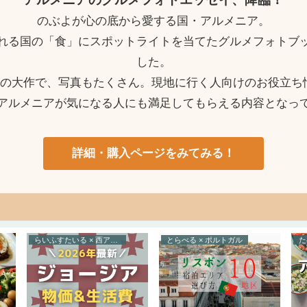
のぶよが心の底から愛する国・アルメニア。
れる国の「食」にスポットライトを当てたグルメフォトブ
した。
ージの大作で、写真もたくさん。現地に行く人向けのお役立ち
アルメニアが気になる人にも満足してもらえる内容となっ
詳細・購入ページをみてみる！
らいふすたいる × 西アジア
とらべる × ポルトガル
たべる × コ