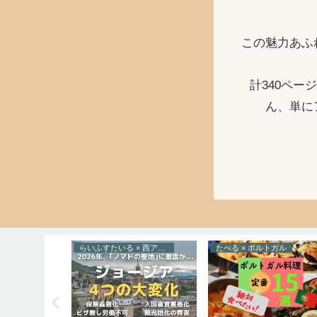
この魅力あふ
計340ペ
ん、単に
らいふすたいる × 西アジア
たべる × ポルトガル