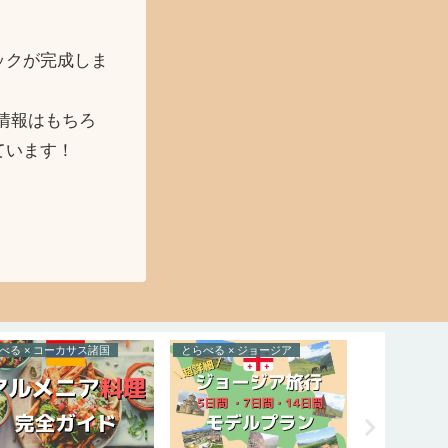
ックが完成しま
情報はもちろ
ています！
ーカサス諸国
とらべる × ジョージア
とらべる × ボスニア・ヘルツェゴビナ