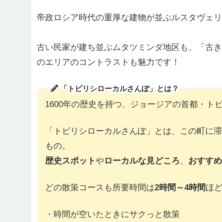
帝政ロシア時代の重厚な建物が並ぶルスタヴェリ
古い民家が建ち並ぶムタツミンダ地区も、「古き
のエリアのコントラストも魅力です！
「トビリシローカルさんぽ」とは？
1600年の歴史を持つ、ジョージアの首都・ト
「トビリシローカルさんぽ」とは、この町に滞
もの。
歴史スポット
や
ローカルな見どころ
、
おすすめ
どの散策コースも所要時間は
2時間～4時間
ほ
・時間が空いたときにサクっと散策