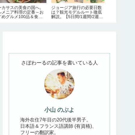
の美食の国へ。
ジョージア旅行の必要日数
【ボスニア】サラエボ
料理の定番～お
は？観光モデルルート徹底
で絶対にするべき10の
100品＆食文
解説。【5日間/1週間/2週
と。【見どころ・ホス
ド
間】
情報】
さぼわーるの記事を書いている人
小山 のぶよ
海外在住7年目の20代後半男子。
日本語＆フランス語講師 (有資格)、
フリーの翻訳家。