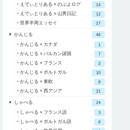
えでぃとりある × のぶよログ
14
えでぃとりある × 山男日記
12
世界半周エッセイ
27
かんじる
46
かんじる × カナダ
1
かんじる × バルカン諸国
7
かんじる × フランス
2
かんじる × ポルトガル
10
かんじる × 東欧
8
かんじる × 西アジア
21
しゃべる
24
しゃべる × フランス語
3
しゃべる × ポルトガル語
6