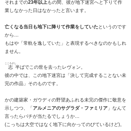
それまでの
23年以上
もの間、彼が地下迷宮へと下りて作
業しなかった日はなかったと言います。
亡くなる当日も地下に降りて作業をしていた
というのです
から…
もはや「常軌を逸していた」と表現するべきなのかもしれ
ません。
こころざし
志
半ばでこの世を去ったレヴォン。
彼の中では、この地下迷宮は「決して完成することない未
完の作品」そのものです。
かの建築家・ガウディの野望あふれる未完の傑作に敬意を
示しつつ、「
アルメニアのサグラダ・ファミリア
」なんて
言ったらバチが当たるでしょうか…
(こっちは大空ではなく地下に向かってのびているけど)。