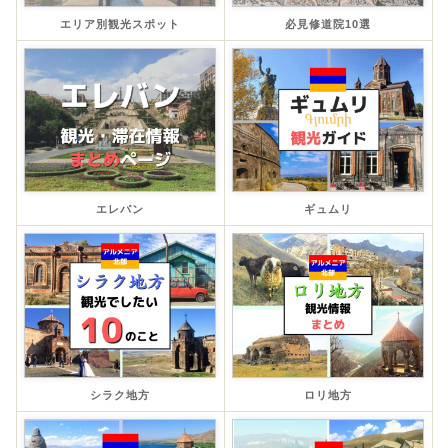
エリア別観光スポット
必見修道院10選
エレバン
ギュムリ
シラク地方
ロリ地方