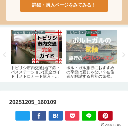
詳細・購入ページをみてみる！
とらべる × ジョージア
とらべる × ポルトガル
と
イ
ポルトガル旅行におすすめ
ジ
トビリシ市内交通(地下鉄・
交
の季節は夏じゃない？在住
ツ
バスステーション)完全ガイ
グル
者が解説する月別の気候。
ポ
ド【メトロカード購入・チ
ク
ャージ方法】
20251205_160109
2025.12.05