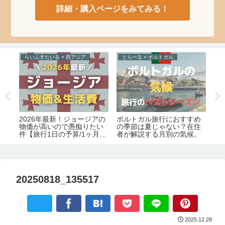
詳細・購入ページをみてみる！
らいふすたいる × 西アジア
とらべる × ポルトガル
た
食
2026年最新！ジョージアの
ポルトガル旅行におすすめ
様
物価が高いので愚痴りたい
の季節は夏じゃない？在住
の
レ
件【旅行1日の予算/1ヶ月の
者が解説する月別の気候。
【
ッ
生活費】
20250818_135517
2025.12.28