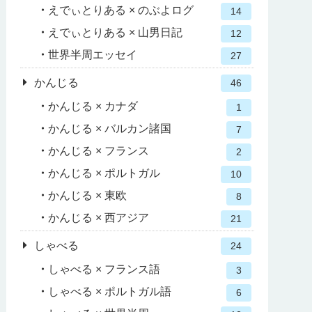
えでぃとりある × のぶよログ
14
えでぃとりある × 山男日記
12
世界半周エッセイ
27
かんじる
46
かんじる × カナダ
1
かんじる × バルカン諸国
7
かんじる × フランス
2
かんじる × ポルトガル
10
かんじる × 東欧
8
かんじる × 西アジア
21
しゃべる
24
しゃべる × フランス語
3
しゃべる × ポルトガル語
6