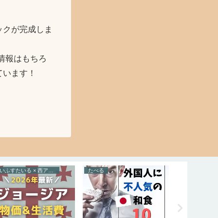
ックが完成しま
情報はもちろ
ています！
らいふすたいる × 西アジア
たべる