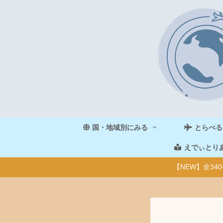
国・地域別にみる
とらべる
えでぃとり
【NEW】全3