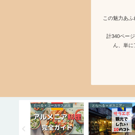
この魅力あふ
計340ペ
ん、単に
ルトガル
たべる × コーカサス諸国
とらべる × ボスニア・ヘルツェゴビナ