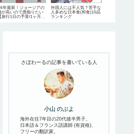
026年最新！ジョージアの
外国人には不人気？苦手な
2026年に
価が高いので愚痴りたい
人多めな日本食(和食)10品
ジア入国＆滞
【旅行1日の予算/1ヶ月の
ランキング
めてみた件【
活費】
化｜労働許可
証の義務化｜
害】
さぼわーるの記事を書いている人
小山 のぶよ
海外在住7年目の20代後半男子。
日本語＆フランス語講師 (有資格)、
フリーの翻訳家。