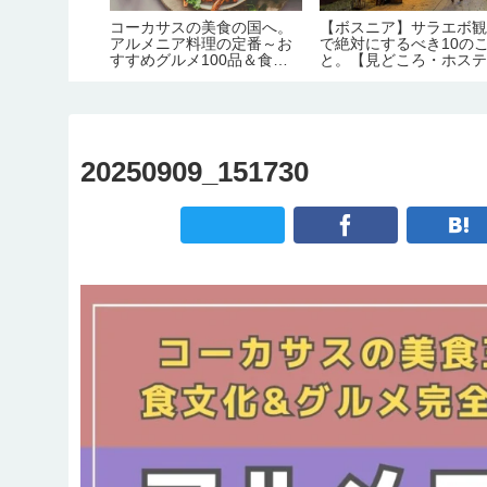
＆宿泊はホテ
コーカサスの美食の国へ。
【ボスニア】サラエボ
在住者が語る
アルメニア料理の定番～お
で絶対にするべき10の
の特徴【治
すすめグルメ100品＆食文
と。【見どころ・ホス
すすめ度】
化完全ガイド
情報】
20250909_151730