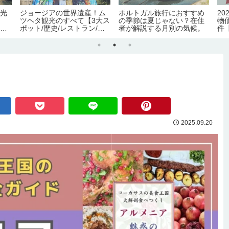
観光
ジョージアの世界遺産！ム
ポルトガル旅行におすすめ
2
こ
ツヘタ観光のすべて【3大ス
の季節は夏じゃない？在住
物
テル
ポット/歴史/レストラン/ア
者が解説する月別の気候。
件
クセス】
生
2025.09.20