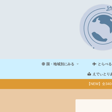
国・地域別にみる
とらべる
えでぃとり
【NEW】全3