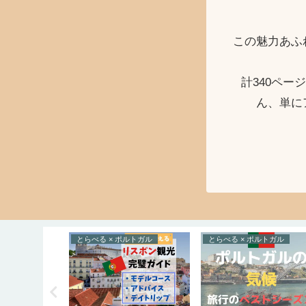
この魅力あふ
計340ペ
ん、単に
トガル
とらべる × ポルトガル
とらべる × ポルトガル