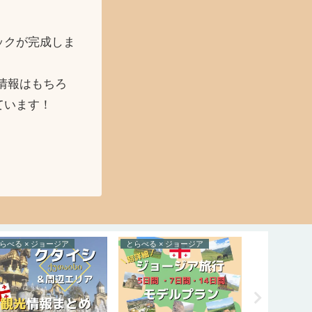
ックが完成しま
情報はもちろ
ています！
らべる × ジョージア
とらべる × ジョージア
とらべる × 