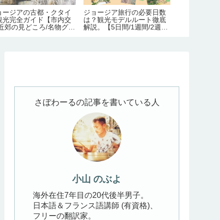
ョージアの古都・クタイ
ジョージア旅行の必要日数
ジョージア最
観光完全ガイド【市内交
は？観光モデルルート徹底
ウシュグリ村
/近郊の見どころ/名物グル
解説。【5日間/1週間/2週
ド【行き方・
/宿情報】
間】
さぼわーるの記事を書いている人
小山 のぶよ
海外在住7年目の20代後半男子。
日本語＆フランス語講師 (有資格)、
フリーの翻訳家。