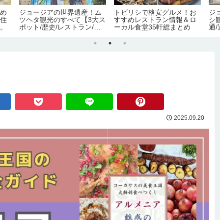
すめ
ジョージアの世界遺産！ム
トビリシで格安グルメ！お
ジ
在住
ツヘタ観光のすべて【3大ス
すすめレストラン情報＆ロ
シ
候。
ポット/歴史/レストラン/ア
ーカル食堂35軒総まとめ
通
クセス】
メ
2025.09.20