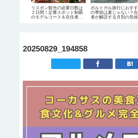
。在住者が語
リスボン観光の必要日数は
ポルトガル旅行におす
名物料理の定
２日間！定番スポット制覇
の季節は夏じゃない？
・おすすめレ
のモデルコース＆在住者か
者が解説する月別の気
】
らのアドバイス【デイトリ
ップ先情報も】
20250829_194858