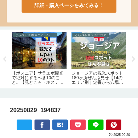
詳細・購入ページをみてみる！
とらべる × ボスニア・ヘルツェゴビナ
とらべる × ジョージア
た
ジョージアの観光スポット
テ
【ボスニア】サラエボ観光
と
180ヶ所ぜんぶ見せ【14の
る
で絶対にするべき10のこ
る
エリア別｜定番から穴場ま
と。【見どころ・ホステル
番
で】
情報】
ス
20250829_194837
2025.09.20