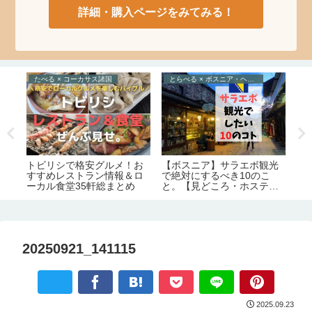
詳細・購入ページをみてみる！
たべる × コーカサス諸国
とらべる × ボスニア・ヘルツェゴビナ
と
トビリシで格安グルメ！お
ジ
と
【ボスニア】サラエボ観光
すすめレストラン情報＆ロ
は
気
で絶対にするべき10のこ
ーカル食堂35軒総まとめ
解
と。【見どころ・ホステル
間
情報】
20250921_141115
2025.09.23