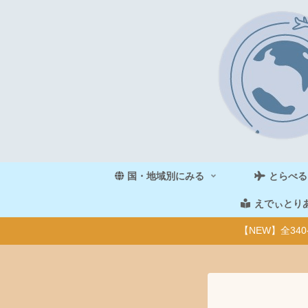
国・地域別にみる
とらべる
えでぃとり
【NEW】全3