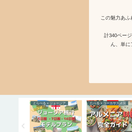
この魅力あふ
計340ペ
ん、単に
カン諸国
とらべる × ジョージア
たべる × コーカサス諸国