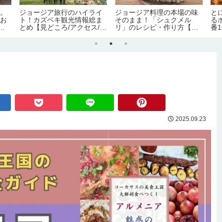
へ。
ジョージア旅行のハイライ
ジョージア料理の本場の味
と
～お
ト！カズベキ観光情報総ま
そのまま！「シュクメル
る
文
とめ【見どころ/アクセス/必
リ」のレシピ・作り方【の
番
要日数/季節/宿泊/注意点】
ぶよキッチン#11】
ス
2025.09.23