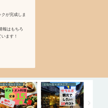
ックが完成しま
情報はもちろ
ています！
べる × ポルトガル
とらべる × ボスニア・ヘルツェゴビナ
とらべる × 