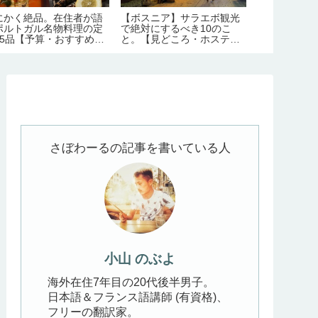
にかく絶品。在住者が語
【ボスニア】サラエボ観光
ジョージア最
ポルトガル名物料理の定
で絶対にするべき10のこ
ウシュグリ村
15品【予算・おすすめレ
と。【見どころ・ホステル
ド【行き方・
トラン情報】
情報】
さぼわーるの記事を書いている人
小山 のぶよ
海外在住7年目の20代後半男子。
日本語＆フランス語講師 (有資格)、
フリーの翻訳家。