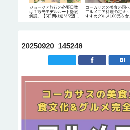
スニア料理の
ジョージア旅行の必要日数
コーカサスの美食の国
10品【食事
は？観光モデルルート徹底
アルメニア料理の定番
ップ制度】
解説。【5日間/1週間/2週
すすめグルメ100品＆食
間】
化完全ガイド
20250920_145246