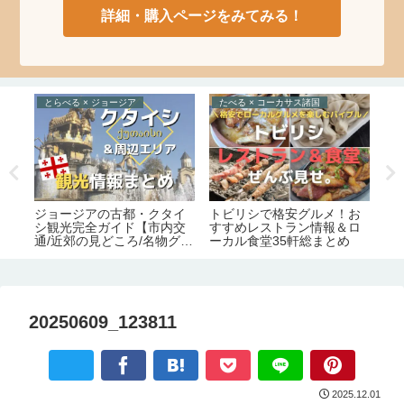
詳細・購入ページをみてみる！
とらべる × ジョージア
たべる × コーカサス諸国
た
ム
ジョージアの古都・クタイ
トビリシで格安グルメ！お
コ
大ス
シ観光完全ガイド【市内交
すすめレストラン情報＆ロ
ア
ア
通/近郊の見どころ/名物グル
ーカル食堂35軒総まとめ
す
メ/宿情報】
完
20250609_123811
2025.12.01