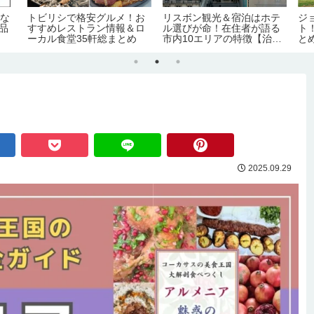
手な
トビリシで格安グルメ！お
リスボン観光＆宿泊はホテ
ジ
0品
すすめレストラン情報＆ロ
ル選びが命！在住者が語る
ト
ーカル食堂35軒総まとめ
市内10エリアの特徴【治
と
安・交通・おすすめ度】
要
2025.09.29