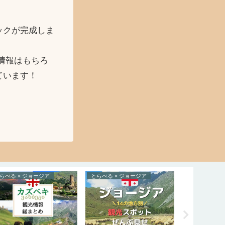
ックが完成しま
情報はもちろ
ています！
らべる × ジョージア
とらべる × ジョージア
たべる × バ