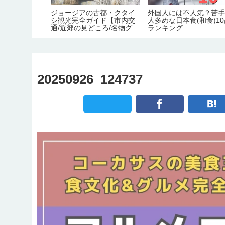
変化するジョー
ジョージアの古都・クタイ
外国人には不人気？苦
在制度をまと
シ観光完全ガイド【市内交
人多めな日本食(和食)1
旅行保険義務
通/近郊の見どころ/名物グル
ランキング
証＆滞在許可
メ/宿情報】
観光地化の弊
20250926_124737