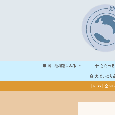
国・地域別にみる
とらべる
えでぃとり
【NEW】全3