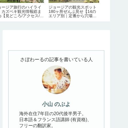
ョージア旅行のハイライ
ジョージアの観光スポット
美味すぎ！ボ
！カズベキ観光情報総ま
180ヶ所ぜんぶ見せ【14の
絶品名物グル
め【見どころ/アクセス/必
エリア別｜定番から穴場ま
のマナー・チ
日数/季節/宿泊/注意点】
で】
さぼわーるの記事を書いている人
小山 のぶよ
海外在住7年目の20代後半男子。
日本語＆フランス語講師 (有資格)、
フリーの翻訳家。