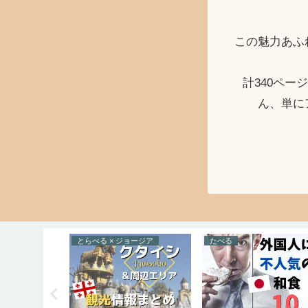
この魅力あふ
計340ペ
ん、単に
らいふすたいる × 西アジア
とらべる × ジョージア
たべる