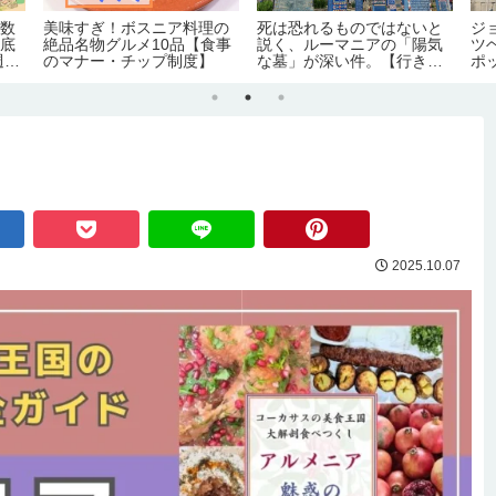
日数
美味すぎ！ボスニア料理の
死は恐れるものではないと
ジ
徹底
絶品名物グルメ10品【食事
説く、ルーマニアの「陽気
ツ
週
のマナー・チップ制度】
な墓」が深い件。【行き
ポ
方・見どころ】
ク
2025.10.07