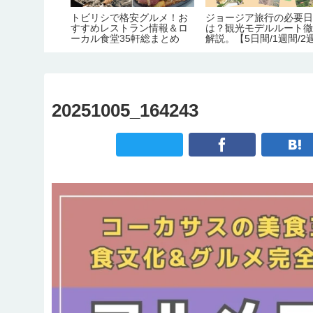
変化するジョー
トビリシで格安グルメ！お
ジョージア旅行の必要
在制度をまと
すすめレストラン情報＆ロ
は？観光モデルルート
旅行保険義務
ーカル食堂35軒総まとめ
解説。【5日間/1週間/2
証＆滞在許可
間】
観光地化の弊
20251005_164243