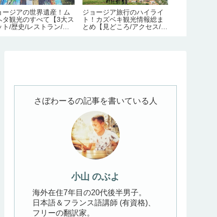
ョージアの世界遺産！ム
ジョージア旅行のハイライ
ジョージアの
ヘタ観光のすべて【3大ス
ト！カズベキ観光情報総ま
シ観光完全ガ
ット/歴史/レストラン/ア
とめ【見どころ/アクセス/必
通/近郊の見
セス】
要日数/季節/宿泊/注意点】
メ/宿情報】
さぼわーるの記事を書いている人
小山 のぶよ
海外在住7年目の20代後半男子。
日本語＆フランス語講師 (有資格)、
フリーの翻訳家。