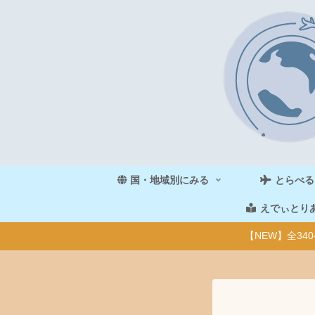
国・地域別にみる
とらべる
えでぃとり
【NEW】全3