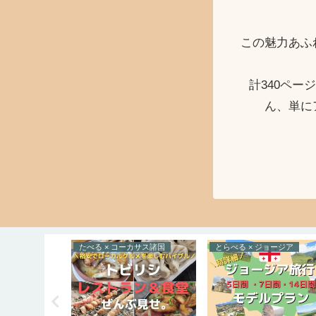
この魅力あふ
計340ペ
ん、単に
らいふすたいる × 西アジア
たべる × コーカサス諸国
とらべる × ジョージア