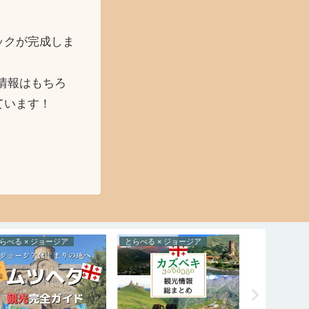
ックが完成しま
情報はもちろ
ています！
らべる × ジョージア
とらべる × ジョージア
とらべる × 