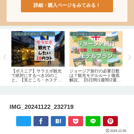
詳細・購入ページをみてみる！
とらべる × ボスニア・ヘルツェゴビナ
とらべる × ジョージア
た
ト
ジョージア旅行の必要日数
【ボスニア】サラエボ観光
コ
の
は？観光モデルルート徹底
で絶対にするべき10のこ
ア
ま
解説。【5日間/1週間/2週
と。【見どころ・ホステル
す
間】
情報】
完
IMG_20241122_232719
2024.12.05