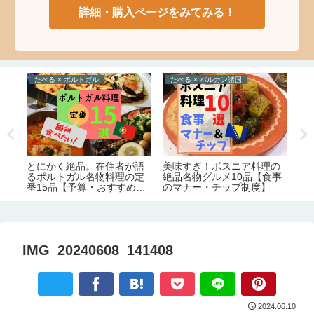
詳細・購入ページをみてみる！
たべる × ポルトガル
たべる × バルカン諸国
え
絶
テ
とにかく絶品。在住者が語
美味すぎ！ボスニア料理の
る
るポルトガル名物料理の定
絶品名物グルメ10品【食事
番15品【予算・おすすめレ
のマナー・チップ制度】
ストラン情報】
IMG_20240608_141408
2024.06.10