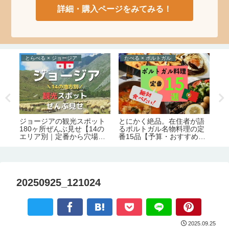
詳細・購入ページをみてみる！
とらべる × ジョージア
たべる × ポルトガル
と
！
ジョージアの観光スポット
ジ
とにかく絶品。在住者が語
イ
180ヶ所ぜんぶ見せ【14の
は
るポルトガル名物料理の定
エリア別｜定番から穴場ま
解
番15品【予算・おすすめレ
で】
間
ストラン情報】
20250925_121024
2025.09.25