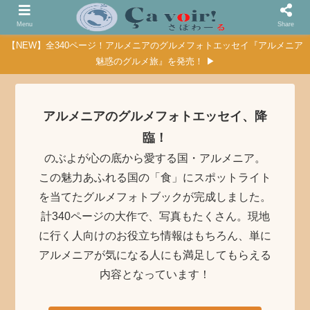
Menu
Share
【NEW】全340ページ！アルメニアのグルメフォトエッセイ『アルメニア
魅惑のグルメ旅』を発売！ ▶
アルメニアのグルメフォトエッセイ、降
臨！
のぶよが心の底から愛する国・アルメニア。
この魅力あふれる国の「食」にスポットライト
を当てたグルメフォトブックが完成しました。
計340ページの大作で、写真もたくさん。現地
に行く人向けのお役立ち情報はもちろん、単に
アルメニアが気になる人にも満足してもらえる
内容となっています！