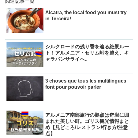
関連記事一覧
Alcatra, the local food you must try
in Terceira!
シルクロードの残り香を辿る絶景ルー
ト！アルメニア・セリム峠を越え、キ
ャラバンサライへ。
3 choses que tous les multilingues
font pour pouvoir parler
アルメニア南部旅行の拠点は奇岩に囲
まれた美しい町。ゴリス観光情報まと
め【見どころ/レストラン/行き方/注意
点】