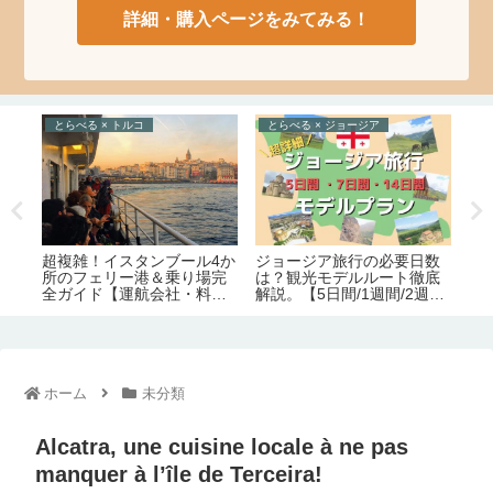
詳細・購入ページをみてみる！
とらべる × トルコ
とらべる × ジョージア
た
ジョージア旅行の必要日数
ト
の
超複雑！イスタンブール4か
は？観光モデルルート徹底
す
食事
所のフェリー港＆乗り場完
解説。【5日間/1週間/2週
ー
全ガイド【運航会社・料
間】
金・主な路線】
ホーム
未分類
Alcatra, une cuisine locale à ne pas
manquer à l’île de Terceira!