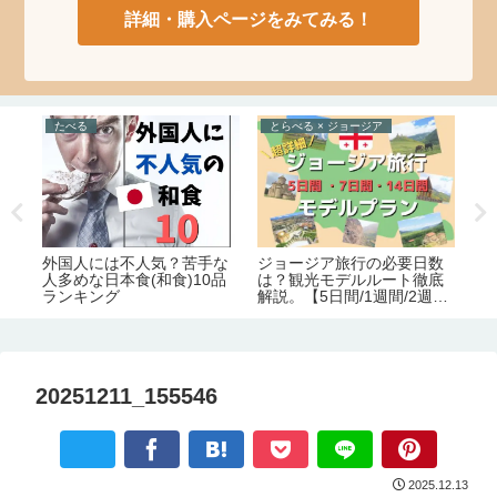
詳細・購入ページをみてみる！
たべる
とらべる × ジョージア
え
お
ジョージア旅行の必要日数
絶
外国人には不人気？苦手な
ロ
は？観光モデルルート徹底
人多めな日本食(和食)10品
解説。【5日間/1週間/2週
ランキング
間】
20251211_155546
2025.12.13