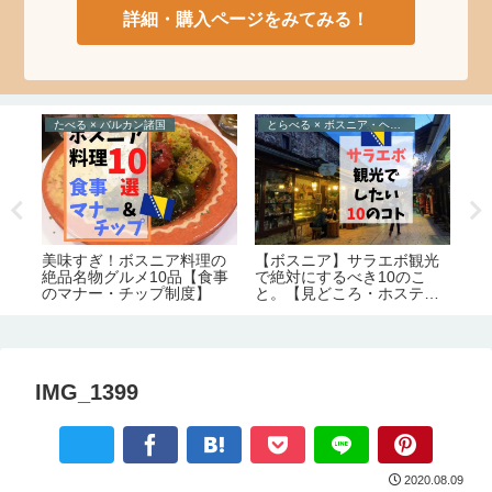
詳細・購入ページをみてみる！
たべる × バルカン諸国
とらべる × ボスニア・ヘルツェゴビナ
た
イ
ト
美味すぎ！ボスニア料理の
【ボスニア】サラエボ観光
交
す
絶品名物グルメ10品【食事
で絶対にするべき10のこ
グル
ー
のマナー・チップ制度】
と。【見どころ・ホステル
情報】
IMG_1399
2020.08.09