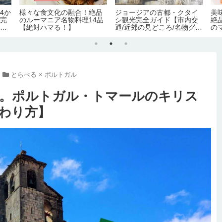
気？苦手な
絶望の海(または、膿)
世界一玉ねぎを美味しく
和食)10品
べられるアルバニア料理
「タシュチェヴァプ」の
シピ・作り方【のぶよキ
チン#16】
とらべる × ポルトガル
。ポルトガル・トマールのキリス
わり方】