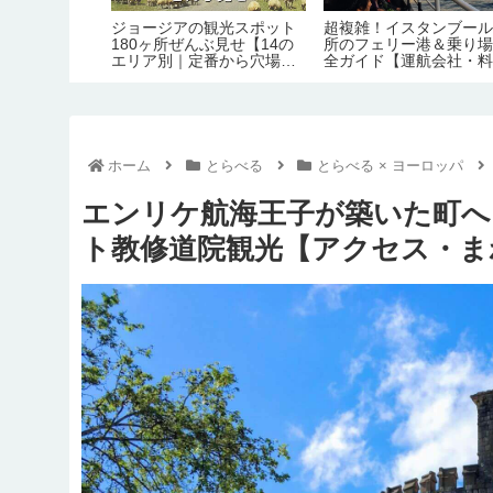
6年最新！ジョージアの
ジョージア料理の本場の味
外国人には不人
が高いので愚痴りたい
そのまま！「シュクメル
人多めな日本食(
行1日の予算/1ヶ月の
リ」のレシピ・作り方【の
ランキング
費】
ぶよキッチン#11】
ホーム
とらべる
とらべる × ヨーロッパ
エンリケ航海王子が築いた町へ
ト教修道院観光【アクセス・ま