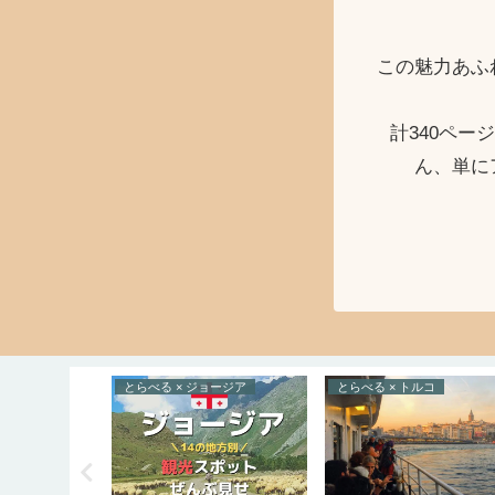
この魅力あふ
計340ペ
ん、単に
らいふすたいる × 西アジア
のぶよキッチン
たべる