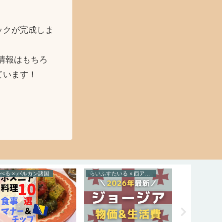
ックが完成しま
情報はもちろ
ています！
とらべる × ポルトガル
たべる × コーカサス諸国
とら