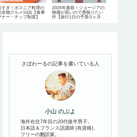
食
リスボン観光＆宿泊はホテ
コーカサスの美食の国へ。
ポル
ル選びが命！在住者が語る
アルメニア料理の定番～お
の季
レ
市内10エリアの特徴【治
すすめグルメ100品＆食文
者が
ッ
安・交通・おすすめ度】
化完全ガイド
さぼわーるの記事を書いている人
小山 のぶよ
海外在住7年目の20代後半男子。
日本語＆フランス語講師 (有資格)、
フリーの翻訳家。