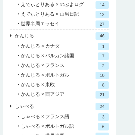
えでぃとりある × のぶよログ
14
えでぃとりある × 山男日記
12
世界半周エッセイ
27
かんじる
46
かんじる × カナダ
1
かんじる × バルカン諸国
7
かんじる × フランス
2
かんじる × ポルトガル
10
かんじる × 東欧
8
かんじる × 西アジア
21
しゃべる
24
しゃべる × フランス語
3
しゃべる × ポルトガル語
6