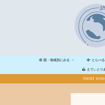
国・地域別にみる
とらべる
えでぃとり
【NEW】全3