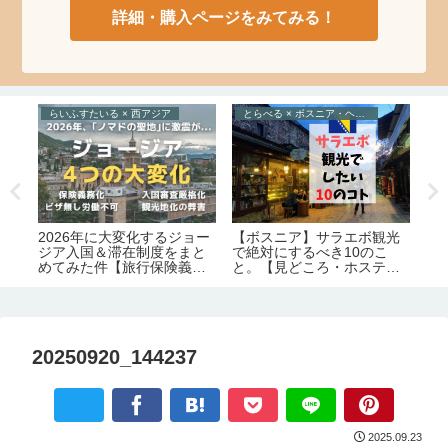
詳細・購入ページをみてみる！
らいふすたいる × 西アジア
とらべる × ボスニア・ヘルツェゴビナ
ら
味
2026年に大変化するジョー
2
【ボスニア】サラエボ観光
ジア入国＆滞在制度をまと
物
で絶対にするべき10のこ
の
めてみた件【旅行保険義務
件
と。【見どころ・ホステル
化｜労働許可証＆滞在許可
生
情報】
証の義務化｜観光地化の弊
害】
20250920_144237
2025.09.23