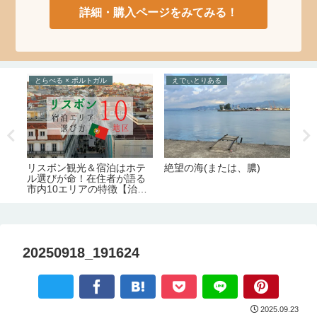
詳細・購入ページをみてみる！
とらべる × ポルトガル
えでぃとりある
た
数
絶望の海(または、膿)
リスボン観光＆宿泊はホテ
コ
底
ル選びが命！在住者が語る
ア
週
市内10エリアの特徴【治
す
安・交通・おすすめ度】
完
20250918_191624
2025.09.23