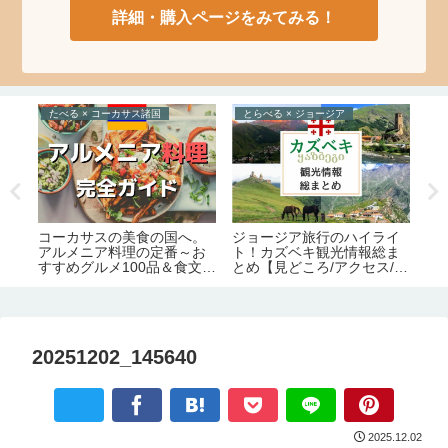
詳細・購入ページをみてみる！
たべる × コーカサス諸国
とらべる × ジョージア
え
絶
語
コーカサスの美食の国へ。
ジョージア旅行のハイライ
定
アルメニア料理の定番～お
ト！カズベキ観光情報総ま
めレ
すすめグルメ100品＆食文化
とめ【見どころ/アクセス/必
完全ガイド
要日数/季節/宿泊/注意点】
20251202_145640
2025.12.02