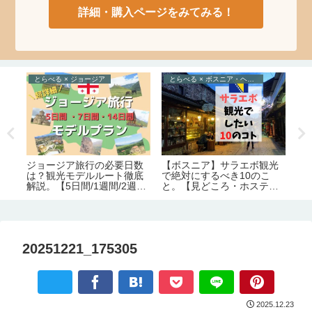
詳細・購入ページをみてみる！
とらべる × ジョージア
とらべる × ボスニア・ヘルツェゴビナ
た
味
ジョージア旅行の必要日数
【ボスニア】サラエボ観光
美
は？観光モデルルート徹底
で絶対にするべき10のこ
絶
の
解説。【5日間/1週間/2週
と。【見どころ・ホステル
の
間】
情報】
20251221_175305
2025.12.23