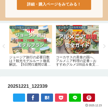
詳細・購入ページをみてみる！
とらべる × ジョージア
たべる × コーカサス諸国
の
ジョージア旅行の必要日数
ジ
イ
コーカサスの美食の国へ。
は？観光モデルルート徹底
そ
ま
アルメニア料理の定番～お
解説。【5日間/1週間/2週
リ
/必
すすめグルメ100品＆食文化
間】
ぶ
】
完全ガイド
20251221_122339
2025.12.23