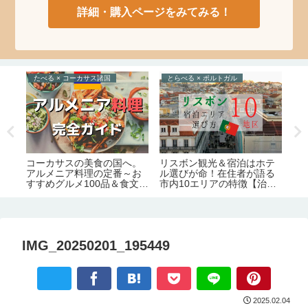
詳細・購入ページをみてみる！
たべる × コーカサス諸国
とらべる × ポルトガル
ら
数
2
コーカサスの美食の国へ。
リスボン観光＆宿泊はホテ
底
ジ
アルメニア料理の定番～お
ル選びが命！在住者が語る
週
め
すすめグルメ100品＆食文化
市内10エリアの特徴【治
化
完全ガイド
安・交通・おすすめ度】
証
害
IMG_20250201_195449
2025.02.04