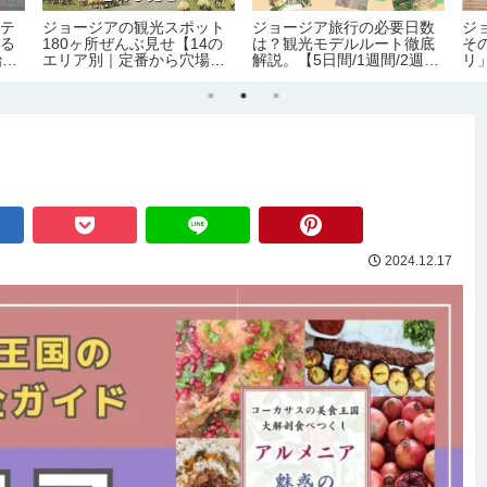
ホテ
ジョージアの観光スポット
ジョージア旅行の必要日数
ジ
語る
180ヶ所ぜんぶ見せ【14の
は？観光モデルルート徹底
そ
治
エリア別｜定番から穴場ま
解説。【5日間/1週間/2週
リ
】
で】
間】
ぶ
2024.12.17