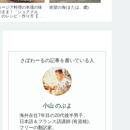
ョージア料理の本場の味
絶望の海(または、膿)
ジョージア旅
のまま！「シュクメル
ト！カズベキ
」のレシピ・作り方【の
とめ【見どこ
よキッチン#11】
要日数/季節/
さぼわーるの記事を書いている人
小山 のぶよ
海外在住7年目の20代後半男子。
日本語＆フランス語講師 (有資格)、
フリーの翻訳家。