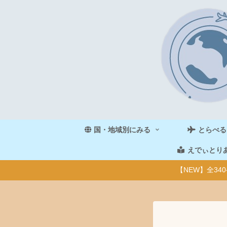
国・地域別にみる
とらべる
えでぃとり
【NEW】全3