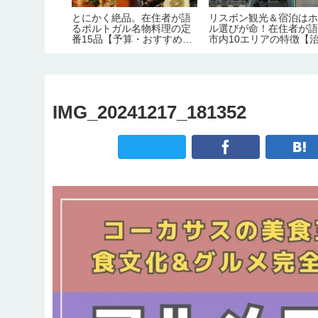
サラエボ観光
とにかく絶品。在住者が語
リスボン観光＆宿泊は
き10のこ
るポルトガル名物料理の定
ル選びが命！在住者が
ろ・ホステル
番15品【予算・おすすめレ
市内10エリアの特徴【
ストラン情報】
安・交通・おすすめ度
IMG_20241217_181352