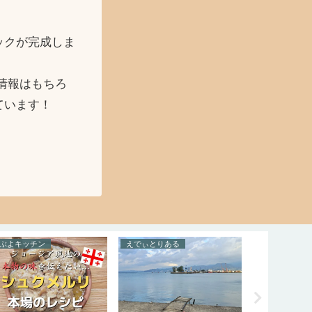
ックが完成しま
情報はもちろ
ています！
ぶよキッチン
えでぃとりある
とらべる × 