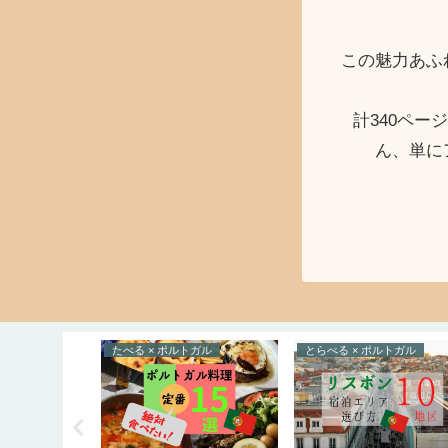
この魅力あふ
計340ペ
ん、単に
とらべる × ボスニア・ヘルツェゴビナ
たべる × ポルトガル
とらべる × ポルトガル