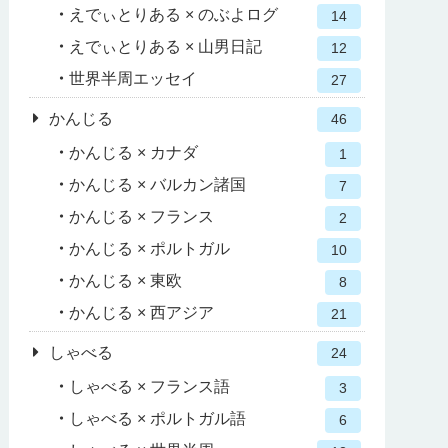
えでぃとりある × のぶよログ
14
えでぃとりある × 山男日記
12
世界半周エッセイ
27
かんじる
46
かんじる × カナダ
1
かんじる × バルカン諸国
7
かんじる × フランス
2
かんじる × ポルトガル
10
かんじる × 東欧
8
かんじる × 西アジア
21
しゃべる
24
しゃべる × フランス語
3
しゃべる × ポルトガル語
6