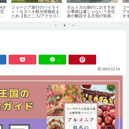
4か
ジョージア旅行のハイライ
ポルトガル旅行におすすめ
コ
場完
ト！カズベキ観光情報総ま
の季節は夏じゃない？在住
ア
料
とめ【見どころ/アクセス/必
者が解説する月別の気候。
す
要日数/季節/宿泊/注意点】
化
2024.12.14