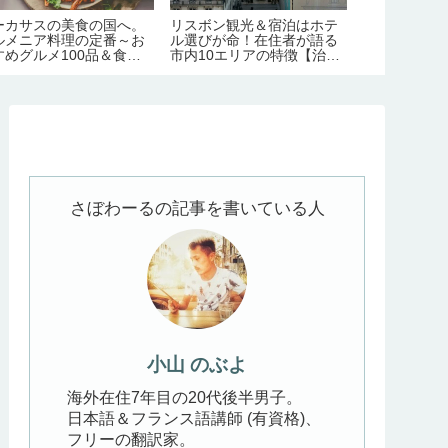
ーカサスの美食の国へ。
リスボン観光＆宿泊はホテ
アルメニアで
ルメニア料理の定番～お
ル選びが命！在住者が語る
町！古都ギュ
すめグルメ100品＆食文
市内10エリアの特徴【治
ガイド【見ど
完全ガイド
安・交通・おすすめ度】
節/必要日数/
泊】
さぼわーるの記事を書いている人
小山 のぶよ
海外在住7年目の20代後半男子。
日本語＆フランス語講師 (有資格)、
フリーの翻訳家。