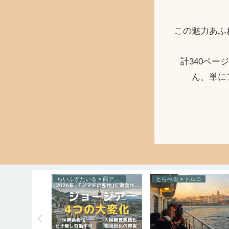
この魅力あふ
計340ペ
ん、単に
ョージア
らいふすたいる × 西アジア
とらべる × トルコ