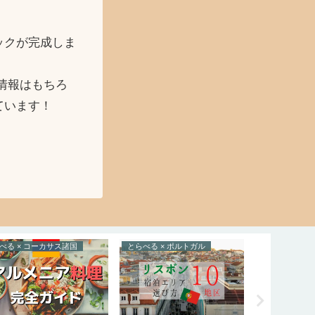
ックが完成しま
情報はもちろ
ています！
べる × コーカサス諸国
とらべる × ポルトガル
とらべる × 