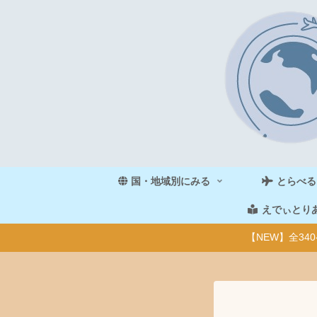
国・地域別にみる
とらべる
えでぃとり
【NEW】全3