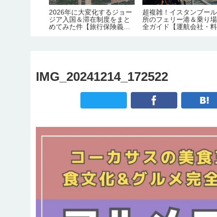
行の必要日数
2026年に大変化するジョー
超複雑！イスタンブール
ルルート徹底
ジア入国＆滞在制度をまと
所のフェリー港＆乗り
1週間/2週
めてみた件【旅行保険義務
全ガイド【運航会社・
化｜労働許可証＆滞在許可
金・主な路線】
証の義務化｜観光地化の弊
害】
IMG_20241214_172522