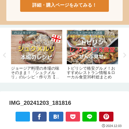
詳細・購入ページをみてみる！
のぶよキッチン
たべる × コーカサス諸国
え
ジョージア料理の本場の味
トビリシで格安グルメ！お
絶
光
そのまま！「シュクメル
すすめレストラン情報＆ロ
リ」のレシピ・作り方【の
ーカル食堂35軒総まとめ
ル
ぶよキッチン#11】
IMG_20241203_181816
2024.12.03